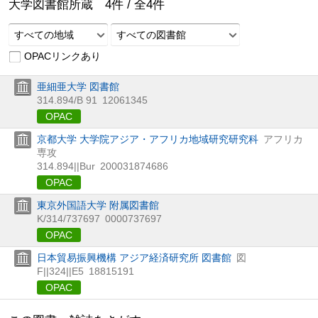
大学図書館所蔵
4
件 /
全
4
件
すべての地域
すべての図書館
OPACリンクあり
亜細亜大学 図書館
314.894/B 91
12061345
OPAC
京都大学 大学院アジア・アフリカ地域研究研究科
アフリカ
専攻
314.894||Bur
200031874686
OPAC
東京外国語大学 附属図書館
K/314/737697
0000737697
OPAC
日本貿易振興機構 アジア経済研究所 図書館
図
F||324||E5
18815191
OPAC