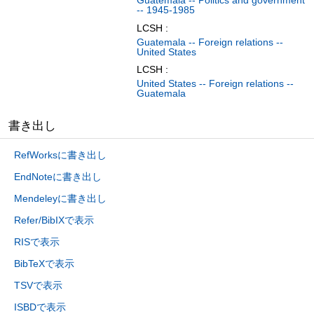
Guatemala -- Politics and government
-- 1945-1985
LCSH :
Guatemala -- Foreign relations --
United States
LCSH :
United States -- Foreign relations --
Guatemala
書き出し
RefWorksに書き出し
EndNoteに書き出し
Mendeleyに書き出し
Refer/BibIXで表示
RISで表示
BibTeXで表示
TSVで表示
ISBDで表示