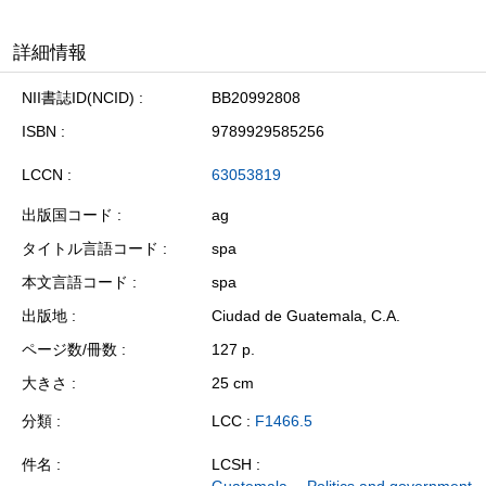
詳細情報
NII書誌ID(NCID)
BB20992808
ISBN
9789929585256
LCCN
63053819
出版国コード
ag
タイトル言語コード
spa
本文言語コード
spa
出版地
Ciudad de Guatemala, C.A.
ページ数/冊数
127 p.
大きさ
25 cm
分類
LCC :
F1466.5
件名
LCSH :