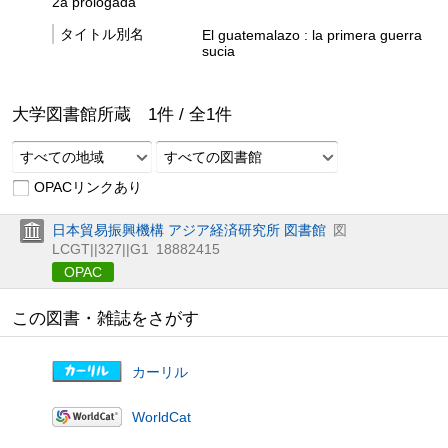
2a prologada
タイトル別名
El guatemalazo : la primera guerra
sucia
大学図書館所蔵
1
件 /
全
1
件
すべての地域
すべての図書館
OPACリンクあり
日本貿易振興機構 アジア経済研究所 図書館
図
LCGT||327||G1
18882415
OPAC
この図書・雑誌をさがす
カーリル
WorldCat