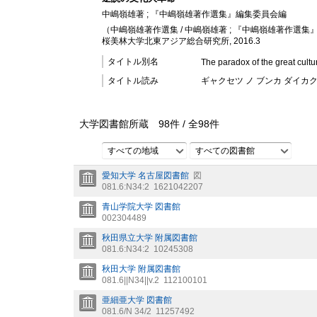
中嶋嶺雄著 ; 『中嶋嶺雄著作選集』編集委員会編
（中嶋嶺雄著作選集 / 中嶋嶺雄著 ; 『中嶋嶺雄著作選集』
桜美林大学北東アジア総合研究所, 2016.3
タイトル別名
The paradox of the great cultu
タイトル読み
ギャクセツ ノ ブンカ ダイカ
大学図書館所蔵
98
件 /
全
98
件
すべての地域
すべての図書館
愛知大学 名古屋図書館
図
081.6:N34:2
1621042207
青山学院大学 図書館
002304489
秋田県立大学 附属図書館
081.6:N34:2
10245308
秋田大学 附属図書館
081.6||N34||v.2
112100101
亜細亜大学 図書館
081.6/N 34/2
11257492