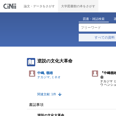
論文・データをさがす
大学図書館の本をさがす
図書・雑誌検索
すべての資料
逆説の文化大革命
中嶋, 嶺雄
『中嶋嶺
会
ナカジマ, ミネオ
ナカジマ 
ウ ヘンシ
関連文献: 1件
書誌事項
逆説の文化大革命