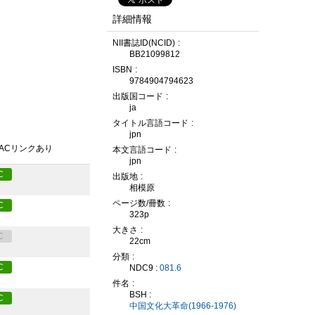
詳細情報
NII書誌ID(NCID)
BB21099812
ISBN
9784904794623
出版国コード
ja
タイトル言語コード
jpn
PACリンクあり
本文言語コード
jpn
C
出版地
相模原
ページ数/冊数
C
323p
大きさ
C
22cm
分類
C
NDC9 :
081.6
件名
BSH :
C
中国文化大革命(1966-1976)