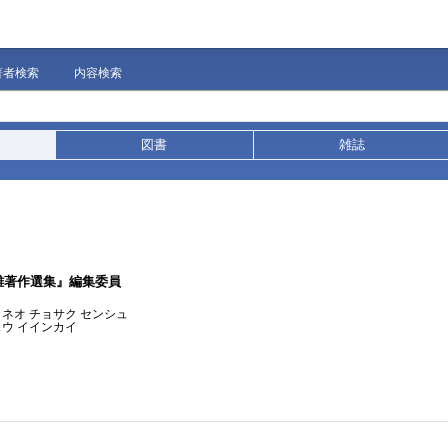
著者検索
内容検索
図書
雑誌
雄著作選集』編集委員
ミネオ チョサク センシュ
ュウ イインカイ