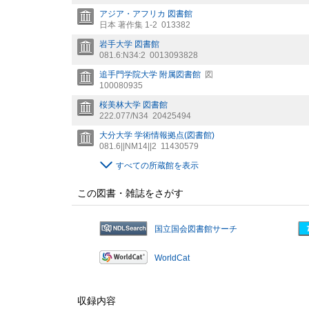
アジア・アフリカ 図書館
日本 著作集 1-2
013382
岩手大学 図書館
081.6:N34:2
0013093828
追手門学院大学 附属図書館
図
100080935
桜美林大学 図書館
222.077/N34
20425494
大分大学 学術情報拠点(図書館)
081.6||NM14||2
11430579
すべての所蔵館を表示
この図書・雑誌をさがす
国立国会図書館サーチ
WorldCat
収録内容