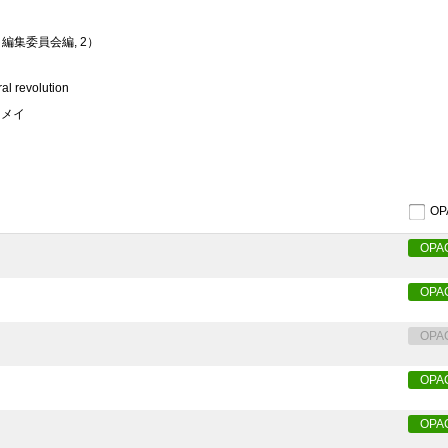
編集委員会編, 2）
ral revolution
クメイ
O
OPA
OPA
OPA
OPA
OPA