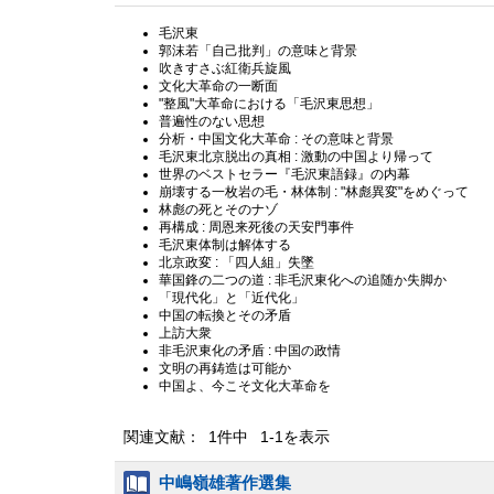
毛沢東
郭沫若「自己批判」の意味と背景
吹きすさぶ紅衛兵旋風
文化大革命の一断面
"整風"大革命における「毛沢東思想」
普遍性のない思想
分析・中国文化大革命 : その意味と背景
毛沢東北京脱出の真相 : 激動の中国より帰って
世界のベストセラー『毛沢東語録』の内幕
崩壊する一枚岩の毛・林体制 : "林彪異変"をめぐって
林彪の死とそのナゾ
再構成 : 周恩来死後の天安門事件
毛沢東体制は解体する
北京政変 : 「四人組」失墜
華国鋒の二つの道 : 非毛沢東化への追随か失脚か
「現代化」と「近代化」
中国の転換とその矛盾
上訪大衆
非毛沢東化の矛盾 : 中国の政情
文明の再鋳造は可能か
中国よ、今こそ文化大革命を
関連文献： 1件中 1-1を表示
中嶋嶺雄著作選集