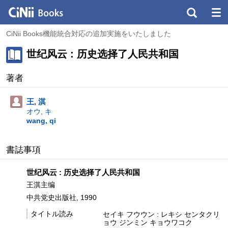
CiNii Books機能統合対応の追加実施をいたしました
世纪风云 : 历史选择了人民共和国
著者
王, 淇
オウ, キ
wang, qi
書誌事項
世纪风云 : 历史选择了人民共和国
王淇主编
中共党史出版社, 1990
タイトル読み
セイキ フウウン : レキシ センタクリ
ョウ ジンミン キョウワコク