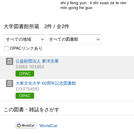
shi ji feng yun : li shi xuan ze le ren
min gong he guo
大学図書館所蔵
2
件 /
全
2
件
すべての地域
すべての図書館
OPACリンクあり
公益財団法人 東洋文庫
21553
021553
OPAC
大東文化大学 60周年記念図書館
1210754592
OPAC
この図書・雑誌をさがす
WorldCat