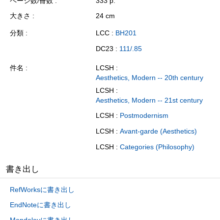
ページ数/冊数
333 p.
大きさ
24 cm
分類
LCC :
BH201
DC23 :
111/.85
件名
LCSH :
Aesthetics, Modern -- 20th century
LCSH :
Aesthetics, Modern -- 21st century
LCSH :
Postmodernism
LCSH :
Avant-garde (Aesthetics)
LCSH :
Categories (Philosophy)
書き出し
RefWorksに書き出し
EndNoteに書き出し