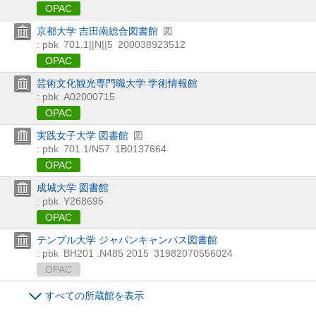
OPAC
京都大学 吉田南総合図書館
図
: pbk
701.1||N||5
200038923512
OPAC
芸術文化観光専門職大学 学術情報館
: pbk
A02000715
OPAC
実践女子大学 図書館
図
: pbk
701.1/N57
1B0137664
OPAC
成城大学 図書館
: pbk
Y268695
OPAC
テンプル大学 ジャパンキャンパス図書館
: pbk
BH201 .N485 2015
31982070556024
OPAC
すべての所蔵館を表示