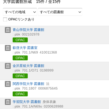
大学図書館所蔵
15
件 /
全
15
件
すべての地域
すべての図書館
OPACリンクあり
青山学院大学 図書館
: pbk
002102978
OPAC
叡啓大学 図書室
: pbk
701.1/N69
410011368
OPAC
金沢星稜大学 図書館
: pbk
701.1/O71
0198999
OPAC
関西学院大学 図書館
法
: pbk
701:1807
0006875645
OPAC
学習院大学 図書館
身体表象
: pbk
701.1A/N69o
0200628988