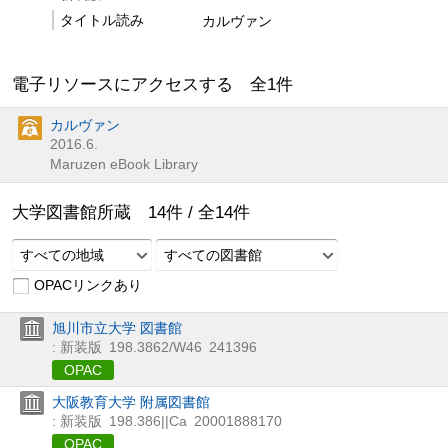
タイトル読み
カルヴァン
電子リソースにアクセスする 全
1
件
カルヴァン
2016.6.
Maruzen eBook Library
大学図書館所蔵
14
件 /
全
14
件
すべての地域
すべての図書館
OPACリンクあり
旭川市立大学 図書館
: 新装版
198.3862/W46
241396
OPAC
大阪教育大学 附属図書館
: 新装版
198.386||Ca
20001888170
OPAC