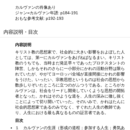
カルヴァンの肖像あり
ジャン=カルヴァン年譜: p184-191
おもな参考文献: p192-193
内容説明・目次
内容説明
キリスト教の思想家で、社会的に大きい影響をおよぼした人
としては、第一にカルヴァンをあげねばなるまい。キリスト
教のうちでも、当時まだ発足早々であったプロテスタントの
陣営、しかもそれのさらに一小部分にかれの活動分野は限ら
れていたが、やがてヨーロッパ全域が直接間接にかれの影響
をうけた。いったい、宗教思想というものは社会の思想から
数歩しりぞいたところに立つのがふつうである。ところがカ
ルヴァンは、社会をリードし開発していくような思想の開拓
者となった。かれはそのような道を、人生の深みに徹し抜く
ことによって切り開いていった。そのいみで、かれはたんに
社会的思想家であるのみでなく、すぐれた人生の教師であ
り、人生における最も真なるものの証言者である。
目次
１ カルヴァンの生涯（形成の道程；参加する人生；勇気あ