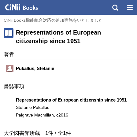
CiNii Books機能統合対応の追加実施をいたしました
Representations of European
citizenship since 1951
著者
Pukallus, Stefanie
書誌事項
Representations of European citizenship since 1951
Stefanie Pukallus
Palgrave Macmillan, c2016
大学図書館所蔵
1
件 /
全
1
件