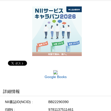
Google Books
詳細情報
NII書誌ID(NCID)
BB22290390
ISBN
9781137511461