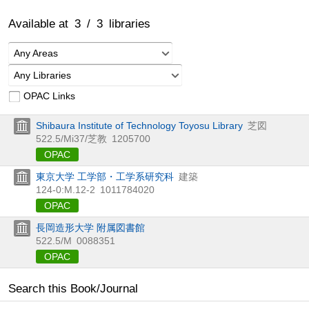
Available at
3
/
3
libraries
Any Areas
Any Libraries
OPAC Links
Shibaura Institute of Technology Toyosu Library
芝図
522.5/Mi37/芝教
1205700
OPAC
東京大学 工学部・工学系研究科
建築
124-0:M.12-2
1011784020
OPAC
長岡造形大学 附属図書館
522.5/M
0088351
OPAC
Search this Book/Journal