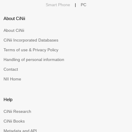
Smart Phone
|
PC
About CiNii
About CiNii
CiNii Incorporated Databases
Terms of use & Privacy Policy
Handling of personal information
Contact
NII Home
Help
CiNii Research
CiNii Books
Metadata and API