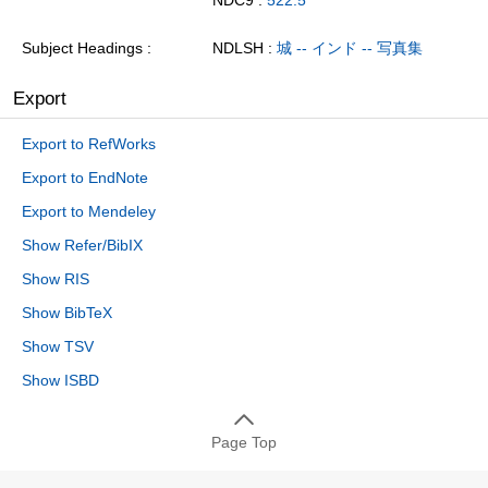
Subject Headings
NDLSH :
城 -- インド -- 写真集
Export
Export to RefWorks
Export to EndNote
Export to Mendeley
Show Refer/BibIX
Show RIS
Show BibTeX
Show TSV
Show ISBD
Page Top