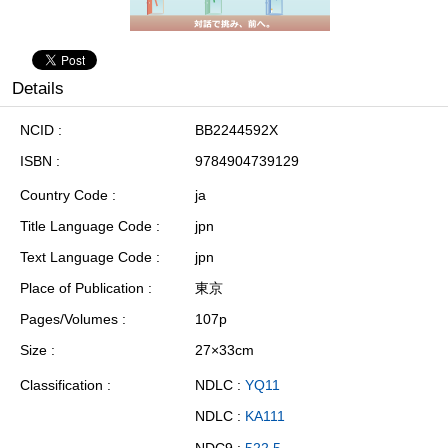
Details
NCID
BB2244592X
ISBN
9784904739129
Country Code
ja
Title Language Code
jpn
Text Language Code
jpn
Place of Publication
東京
Pages/Volumes
107p
Size
27×33cm
Classification
NDLC :
YQ11
NDLC :
KA111
NDC9 :
522.5