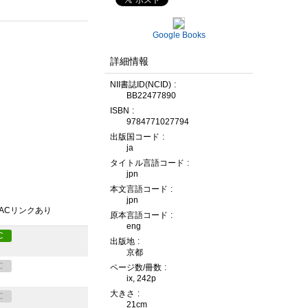
Google Books
詳細情報
NII書誌ID(NCID)
BB22477890
ISBN
9784771027794
出版国コード
ja
タイトル言語コード
jpn
本文言語コード
jpn
PACリンクあり
原本言語コード
eng
C
出版地
京都
C
ページ数/冊数
ix, 242p
大きさ
C
21cm