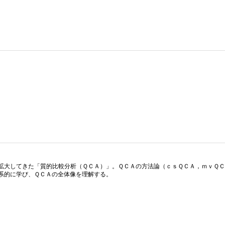
拡大してきた「質的比較分析（ＱＣＡ）」。ＱＣＡの方法論（ｃｓＱＣＡ，ｍｖＱＣ
系的に学び、ＱＣＡの全体像を理解する。