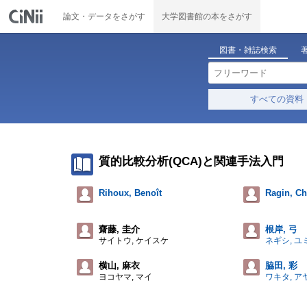
論文・データをさがす
大学図書館の本をさがす
図書・雑誌検索
すべての資料
質的比較分析(QCA)と関連手法入門
Rihoux, Benoît
Ragin, Ch
齋藤, 圭介
根岸, 弓
サイトウ, ケイスケ
ネギシ, ユ
横山, 麻衣
脇田, 彩
ヨコヤマ, マイ
ワキタ, ア