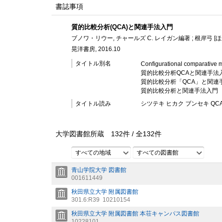
書誌事項
質的比較分析(QCA)と関連手法入門
ブノワ・リウー, チャールズ C. レイガン編著 ; 根岸弓 [ほ
晃洋書房, 2016.10
タイトル別名
Configurational comparative m
質的比較分析QCAと関連手法
質的比較分析「QCA」と関連
質的比較分析と関連手法入門
タイトル読み
シツテキ ヒカク ブンセキ QC
大学図書館所蔵
132
件 /
全
132
件
すべての地域
すべての図書館
青山学院大学 図書館
001611449
秋田県立大学 附属図書館
301.6:R39
10210154
秋田県立大学 附属図書館 本荘キャンパス図書館
10228101