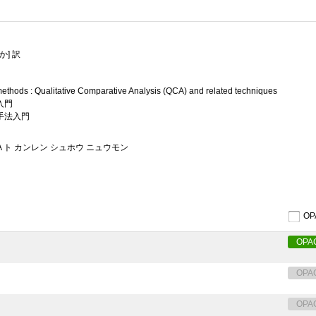
か] 訳
ethods : Qualitative Comparative Analysis (QCA) and related techniques
入門
手法入門
A ト カンレン シュホウ ニュウモン
O
OPA
OPA
OPA