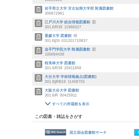
岩手県立大学 宮古短期大学部 附属図書館
300672961
江戸川大学 総合情報図書館
図
301.6/R39
11968327
愛媛大学 図書館
研
301.6||SI
031201710837
追手門学院大学 附属図書館
図
100084438
桜美林大学 図書館
301.6/R39
20411858
大分大学 学術情報拠点(図書館)
301.6||RB19
11408755
大阪大谷大学 図書館
301.6/R
00425911
すべての所蔵館を表示
この図書・雑誌をさがす
国立国会図書館サーチ