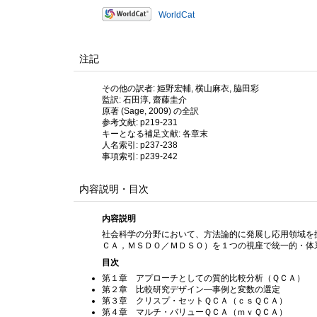
WorldCat
注記
その他の訳者: 姫野宏輔, 横山麻衣, 脇田彩
監訳: 石田淳, 齋藤圭介
原著 (Sage, 2009) の全訳
参考文献: p219-231
キーとなる補足文献: 各章末
人名索引: p237-238
事項索引: p239-242
内容説明・目次
内容説明
社会科学の分野において、方法論的に発展し応用領域を
ＣＡ，ＭＳＤＯ／ＭＤＳＯ）を１つの視座で統一的・体
目次
第１章 アプローチとしての質的比較分析（ＱＣＡ）
第２章 比較研究デザイン—事例と変数の選定
第３章 クリスプ・セットＱＣＡ（ｃｓＱＣＡ）
第４章 マルチ・バリューＱＣＡ（ｍｖＱＣＡ）