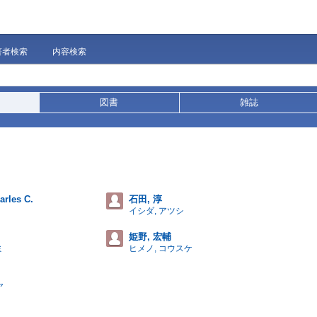
著者検索
内容検索
図書
雑誌
arles C.
石田, 淳
イシダ, アツシ
姫野, 宏輔
ミ
ヒメノ, コウスケ
ヤ