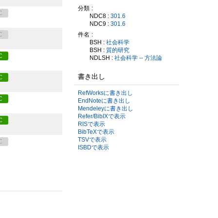
分類
C
NDC8 :
301.6
NDC9 :
301.6
件名
C
BSH :
社会科学
BSH :
質的研究
C
NDLSH :
社会科学 -- 方法論
書き出し
C
RefWorksに書き出し
C
EndNoteに書き出し
Mendeleyに書き出し
Refer/BibIXで表示
C
RISで表示
BibTeXで表示
TSVで表示
C
ISBDで表示