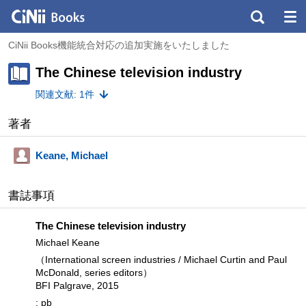
CiNii Books機能統合対応の追加実施をいたしました
The Chinese television industry
関連文献: 1件
著者
Keane, Michael
書誌事項
The Chinese television industry
Michael Keane
（International screen industries / Michael Curtin and Paul
McDonald, series editors）
BFI Palgrave, 2015
: pb