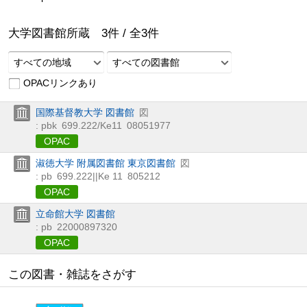
大学図書館所蔵
3
件 /
全
3
件
すべての地域
すべての図書館
OPACリンクあり
国際基督教大学 図書館
図
: pbk
699.222/Ke11
08051977
OPAC
淑徳大学 附属図書館 東京図書館
図
: pb
699.222||Ke 11
805212
OPAC
立命館大学 図書館
: pb
22000897320
OPAC
この図書・雑誌をさがす