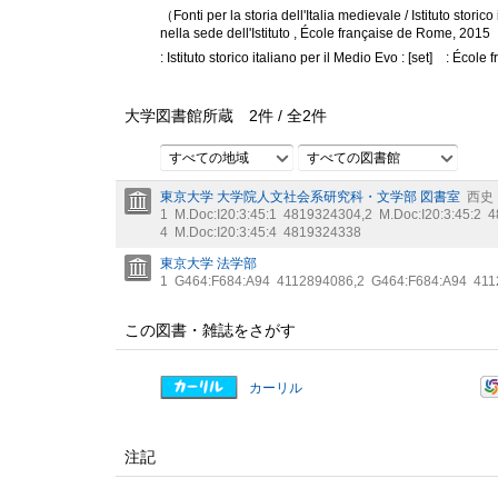
（Fonti per la storia dell'Italia medievale / Istituto stor
nella sede dell'Istituto , École française de Rome, 2015
: Istituto storico italiano per il Medio Evo : [set]
: École 
大学図書館所蔵
2
件 /
全
2
件
すべての地域
すべての図書館
東京大学 大学院人文社会系研究科・文学部 図書室
西史
1
M.Doc:I20:3:45:1
4819324304
,
2
M.Doc:I20:3:45:2
4
4
M.Doc:I20:3:45:4
4819324338
東京大学 法学部
1
G464:F684:A94
4112894086
,
2
G464:F684:A94
411
この図書・雑誌をさがす
カーリル
注記