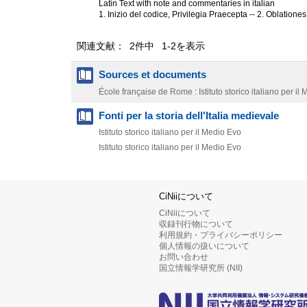
Latin Text with note and commentaries in italian
1. Inizio del codice, Privilegia Praecepta -- 2. Oblatione
関連文献： 2件中 1-2を表示
Sources et documents
École française de Rome : Istituto storico italiano per il
Fonti per la storia dell'Italia medievale
Istituto storico italiano per il Medio Evo
Istituto storico italiano per il Medio Evo
CiNiiについて
CiNiiについて
収録刊行物について
利用規約・プライバシーポリシー
個人情報の扱いについて
お問い合わせ
国立情報学研究所 (NII)