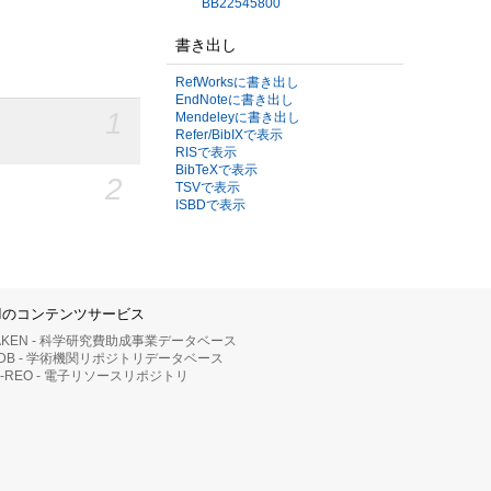
BB22545800
書き出し
RefWorksに書き出し
EndNoteに書き出し
1
Mendeleyに書き出し
Refer/BibIXで表示
RISで表示
BibTeXで表示
2
TSVで表示
ISBDで表示
IIのコンテンツサービス
AKEN - 科学研究費助成事業データベース
RDB - 学術機関リポジトリデータベース
II-REO - 電子リソースリポジトリ