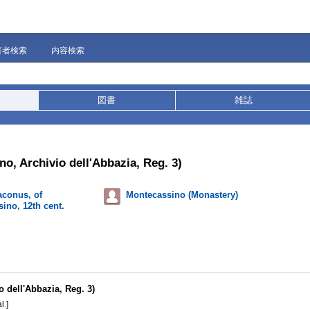
著者検索
内容検索
図書
雑誌
o, Archivio dell'Abbazia, Reg. 3)
aconus, of
Montecassino (Monastery)
ino, 12th cent.
o dell'Abbazia, Reg. 3)
l.]