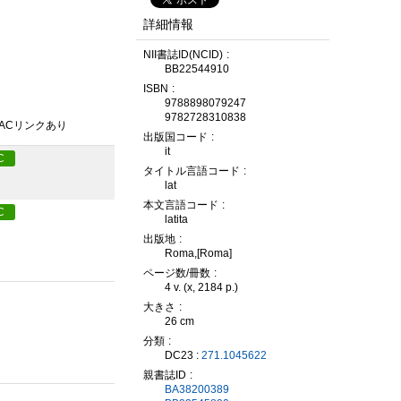
詳細情報
NII書誌ID(NCID)
BB22544910
ISBN
9788898079247
9782728310838
PACリンクあり
出版国コード
it
C
タイトル言語コード
lat
本文言語コード
C
latita
出版地
Roma,[Roma]
ページ数/冊数
4 v. (x, 2184 p.)
大きさ
26 cm
分類
DC23 :
271.1045622
親書誌ID
BA38200389