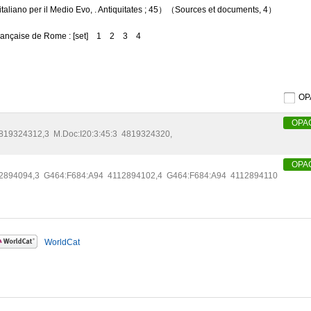
ico italiano per il Medio Evo, . Antiquitates ; 45）（Sources et documents, 4）
française de Rome : [set]
1
2
3
4
O
OPA
819324312
,
3
M.Doc:I20:3:45:3
4819324320
,
OPA
2894094
,
3
G464:F684:A94
4112894102
,
4
G464:F684:A94
4112894110
WorldCat