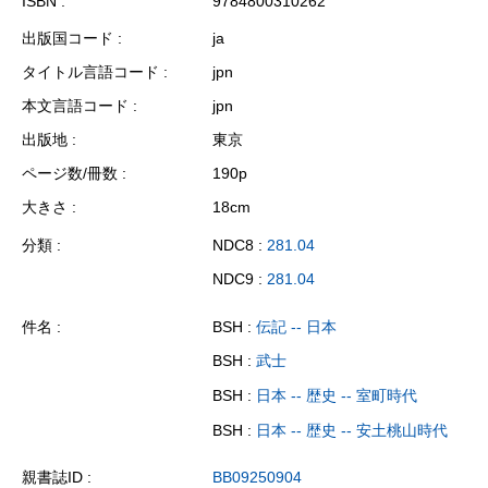
ISBN
9784800310262
出版国コード
ja
タイトル言語コード
jpn
本文言語コード
jpn
出版地
東京
ページ数/冊数
190p
大きさ
18cm
分類
NDC8 :
281.04
NDC9 :
281.04
件名
BSH :
伝記 -- 日本
BSH :
武士
BSH :
日本 -- 歴史 -- 室町時代
BSH :
日本 -- 歴史 -- 安土桃山時代
親書誌ID
BB09250904