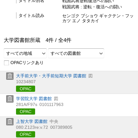
タイトル別名
戦国武将逆転復活への闘い
戦国武将 : 逆転・復活への闘い
タイトル読み
センゴク ブショウ ギャクテン・フッ
カツ エノ タタカイ
大学図書館所蔵
4
件 /
全
4
件
すべての地域
すべての図書館
OPACリンクあり
大手前大学・大手前短期大学 図書館
図
10234807
OPAC
学習院大学 図書館
図
281A/F97s
0101117963
OPAC
上智大学 図書館
中央
080:Z123re:v.72
007389805
OPAC