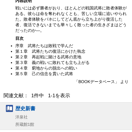
内容説明
戦いには必ず勝者がおり、ほとんどの戦国武将に敗者体験が
ある。彼らは命を奪われなくとも、苦しい立場に追いやられ
た。敗者体験をバネにしてどん底から立ち上がり復活した
者、復活できないまでも華々しく散った者の生きざまはどう
だったのか—。
目次
序章 武将たちは敗戦で学んだ
第１章 武将たちの復活にかけた執念
第２章 再起戦に賭ける武将の意地
第３章 義の戦いに敗れても立ち上がる
第４章 窮地からの脱出への戦い
第５章 己の信念を貫いた武将
「BOOKデータベース」 より
関連文献： 1件中 1-1を表示
歴史新書
洋泉社
所蔵館1館