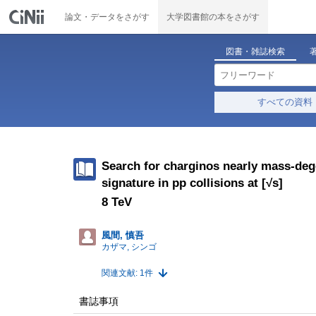
論文・データをさがす
大学図書館の本をさがす
図書・雑誌検索
すべての資料
Search for charginos nearly mass-dege
signature in pp collisions at [√s]
8 TeV
風間, 慎吾
カザマ, シンゴ
関連文献: 1件
書誌事項