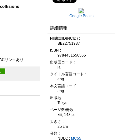
collisions
Google Books
詳細情報
NII書誌ID(NCID)
BB22751937
ISBN
9784431556565
PACリンクあり
出版国コード
ja
C
タイトル言語コード
eng
本文言語コード
eng
出版地
Tokyo
ページ数/冊数
xiii, 148 p.
大きさ
25 cm
分類
NDLC :
MC55