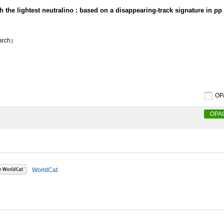
 the lightest neutralino : based on a disappearing-track signature in pp 
earch）
O
OPA
WorldCat