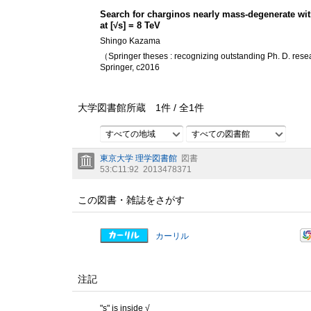
Search for charginos nearly mass-degenerate with
at [√s] = 8 TeV
Shingo Kazama
（Springer theses : recognizing outstanding Ph. D. res
Springer, c2016
大学図書館所蔵
1
件 /
全
1
件
すべての地域
すべての図書館
東京大学 理学図書館
図書
53:C11:92
2013478371
この図書・雑誌をさがす
カーリル
注記
"s" is inside √