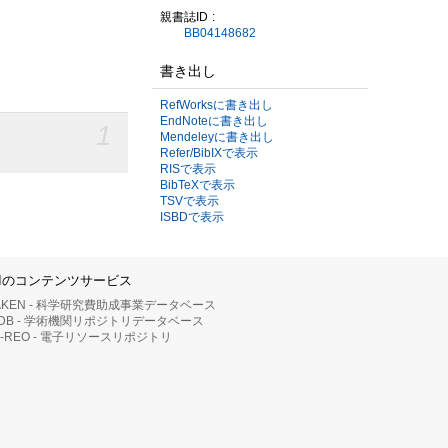
親書誌ID
BB04148682
書き出し
RefWorksに書き出し
EndNoteに書き出し
1
Mendeleyに書き出し
Refer/BibIXで表示
RISで表示
BibTeXで表示
TSVで表示
ISBDで表示
IIのコンテンツサービス
AKEN - 科学研究費助成事業データベース
RDB - 学術機関リポジトリデータベース
II-REO - 電子リソースリポジトリ