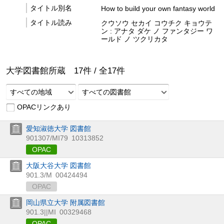
タイトル別名
How to build your own fantasy world
タイトル読み
クウソウ セカイ コウチク キョウテ
ン : アナタ ダケ ノ ファンタジー ワ
ールド ノ ツクリカタ
大学図書館所蔵
17
件 /
全
17
件
すべての地域
すべての図書館
OPACリンクあり
愛知淑徳大学 図書館
901307/MI79
10313852
OPAC
大阪大谷大学 図書館
901.3/M
00424494
OPAC
岡山県立大学 附属図書館
901.3||MI
00329468
OPAC