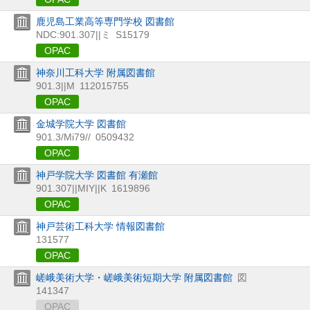
鹿児島工業高等専門学校 図書館
NDC:901.307||ミ
S15179
OPAC
神奈川工科大学 附属図書館
901.3||M
112015755
OPAC
金城学院大学 図書館
901.3/Mi79//
0509432
OPAC
神戸学院大学 図書館 有瀬館
901.307||MIY||K
1619896
OPAC
神戸芸術工科大学 情報図書館
131577
OPAC
嵯峨美術大学・嵯峨美術短期大学 附属図書館
図
141347
OPAC