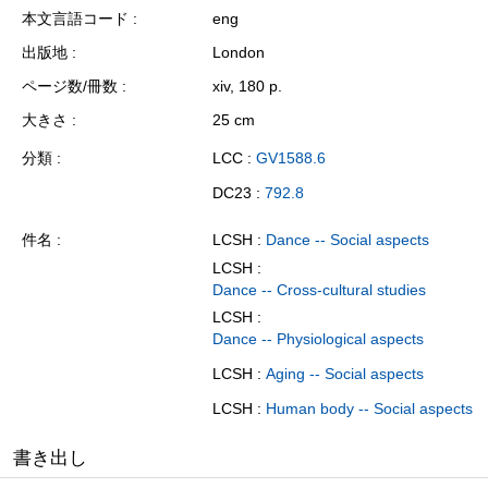
本文言語コード
eng
出版地
London
ページ数/冊数
xiv, 180 p.
大きさ
25 cm
分類
LCC :
GV1588.6
DC23 :
792.8
件名
LCSH :
Dance -- Social aspects
LCSH :
Dance -- Cross-cultural studies
LCSH :
Dance -- Physiological aspects
LCSH :
Aging -- Social aspects
LCSH :
Human body -- Social aspects
書き出し