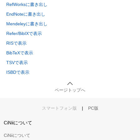
RefWorksに書き出し
EndNoteに書き出し
Mendeleyに書き出し
Refer/BibIXで表示
RISで表示
BibTeXで表示
TSVで表示
ISBDで表示
ページトップへ
スマートフォン版
|
PC版
CiNiiについて
CiNiiについて