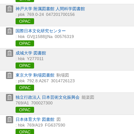
神戸大学 附属図書館 人間科学図書館
: pbk
769.0-24
047201700156
OPAC
国際日本文化研究センター
: hbk
GV||1588||Na
00576319
OPAC
成城大学 図書館
: hbk
Y277011
OPAC
東京大学 駒場図書館
駒場図
: pbk
792.8:A267
3014726123
OPAC
独立行政法人 日本芸術文化振興会
能楽図
769/A1
700027300
OPAC
日本体育大学 図書館
図
: hbk
769/A19
FG637590
OPAC