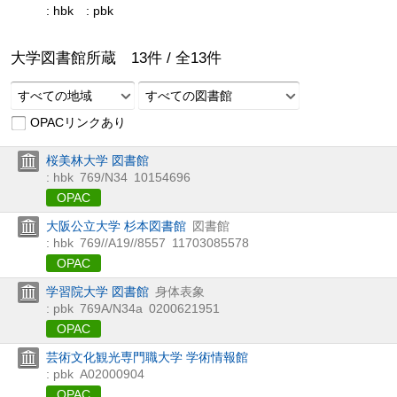
: hbk
: pbk
大学図書館所蔵
13
件 /
全
13
件
すべての地域
すべての図書館
OPACリンクあり
桜美林大学 図書館
: hbk
769/N34
10154696
OPAC
大阪公立大学 杉本図書館
図書館
: hbk
769//A19//8557
11703085578
OPAC
学習院大学 図書館
身体表象
: pbk
769A/N34a
0200621951
OPAC
芸術文化観光専門職大学 学術情報館
: pbk
A02000904
OPAC