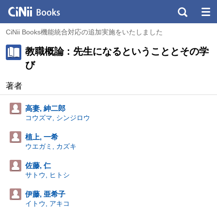
CiNii Books機能統合対応の追加実施をいたしました
教職概論 : 先生になるということとその学
び
著者
高妻, 紳二郎
コウズマ, シンジロウ
植上, 一希
ウエガミ, カズキ
佐藤, 仁
サトウ, ヒトシ
伊藤, 亜希子
イトウ, アキコ