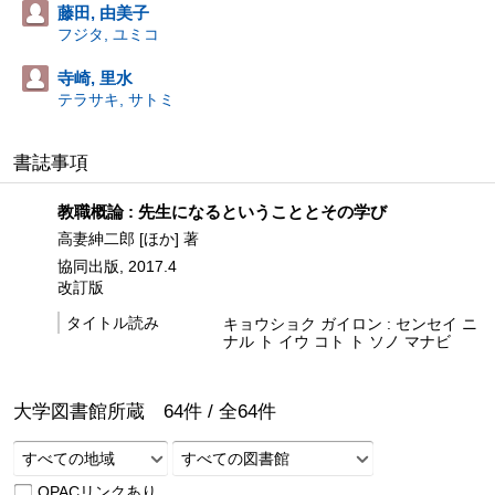
藤田, 由美子
フジタ, ユミコ
寺崎, 里水
テラサキ, サトミ
書誌事項
教職概論 : 先生になるということとその学び
高妻紳二郎 [ほか] 著
協同出版, 2017.4
改訂版
タイトル読み
キョウショク ガイロン : センセイ ニ
ナル ト イウ コト ト ソノ マナビ
大学図書館所蔵
64
件 /
全
64
件
すべての地域
すべての図書館
OPACリンクあり