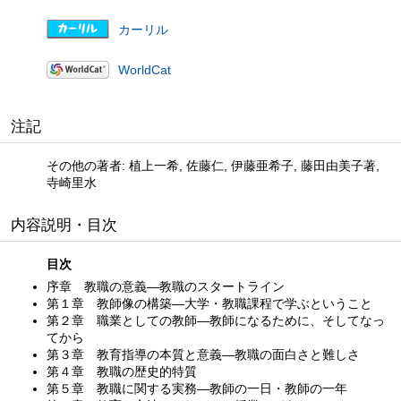
カーリル
WorldCat
注記
その他の著者: 植上一希, 佐藤仁, 伊藤亜希子, 藤田由美子著,
寺崎里水
内容説明・目次
目次
序章 教職の意義—教職のスタートライン
第１章 教師像の構築—大学・教職課程で学ぶということ
第２章 職業としての教師—教師になるために、そしてなっ
てから
第３章 教育指導の本質と意義—教職の面白さと難しさ
第４章 教職の歴史的特質
第５章 教職に関する実務—教師の一日・教師の一年