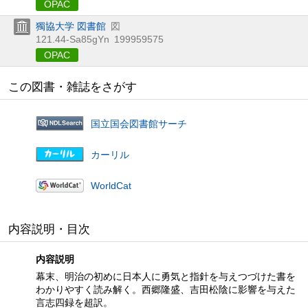
OPAC
獨協大学 図書館
図
121.44-Sa85gYn
199959575
OPAC
この図書・雑誌をさがす
国立国会図書館サーチ
カーリル
WorldCat
内容説明・目次
内容説明
幕末、明治の初めに日本人に勇気と指針を与えつづけた書を
わかりやすく読み解く。西郷隆盛、吉田松陰に影響を与えた
言志四録を超訳。