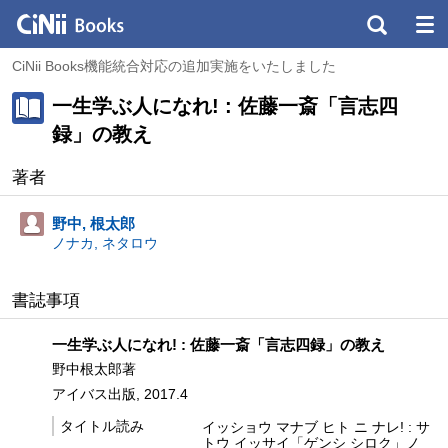
CiNii Books機能統合対応の追加実施をいたしました
一生学ぶ人になれ! : 佐藤一斎「言志四
録」の教え
著者
野中, 根太郎
ノナカ, ネタロウ
書誌事項
一生学ぶ人になれ! : 佐藤一斎「言志四録」の教え
野中根太郎著
アイバス出版, 2017.4
タイトル読み
イッショウ マナブ ヒト ニ ナレ! : サ
トウ イッサイ「ゲンシ シロク」ノ