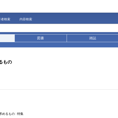
著者検索
内容検索
図書
雑誌
るもの
求めるもの : 特集