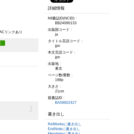
詳細情報
NII書誌ID(NCID)
BB24090133
出版国コード
PACリンクあり
ja
タイトル言語コード
C
jpn
本文言語コード
jpn
出版地
東京
ページ数/冊数
198p
大きさ
21cm
親書誌ID
BA59602427
1
書き出し
RefWorksに書き出し
EndNoteに書き出し
Mendeleyに書き出し