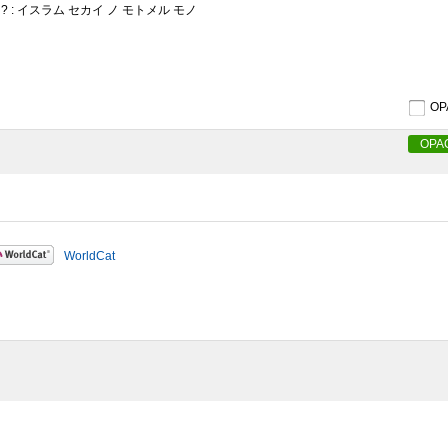
 : イスラム セカイ ノ モトメル モノ
O
OPA
WorldCat