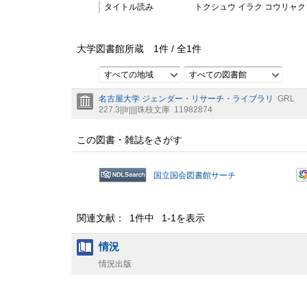
タイトル読み
トクシュウ イラク コウリャク ?
大学図書館所蔵
1
件 /
全
1
件
すべての地域
すべての図書館
名古屋大学 ジェンダー・リサーチ・ライブラリ
GRL
227.3||Ir||||珠枝文庫
11982874
この図書・雑誌をさがす
国立国会図書館サーチ
関連文献： 1件中 1-1を表示
情況
情況出版