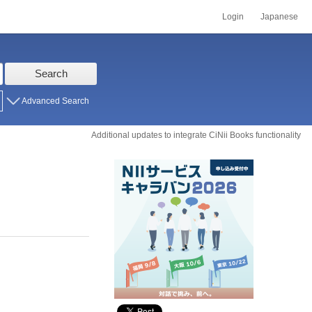
Login
Japanese
Search
Advanced Search
Additional updates to integrate CiNii Books functionality