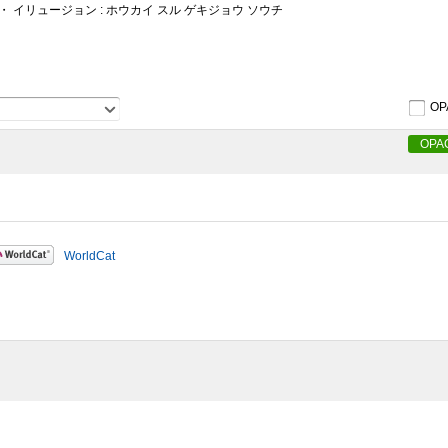
・ イリュージョン : ホウカイ スル ゲキジョウ ソウチ
OP
OPA
WorldCat