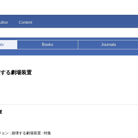
uthor
Content
als
Books
Journals
壊する劇場装置
置
ン : 崩壊する劇場装置 : 特集