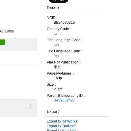
Details
NCID
BB24090315
Country Code
AC Links
ja
Title Language Code
C
jpn
Text Language Code
jpn
Place of Publication
東京
Pages/Volumes
169p
Size
21cm
Parent Bibliography ID
BA59602427
1
Export
Export to RefWorks
Export to EndNote
Export to Mendeley