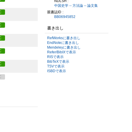
NDLSH :
中国史学 -- 方法論 -- 論文集
親書誌ID
C
BB06945852
C
書き出し
RefWorksに書き出し
C
EndNoteに書き出し
Mendeleyに書き出し
C
Refer/BibIXで表示
RISで表示
BibTeXで表示
C
TSVで表示
ISBDで表示
C