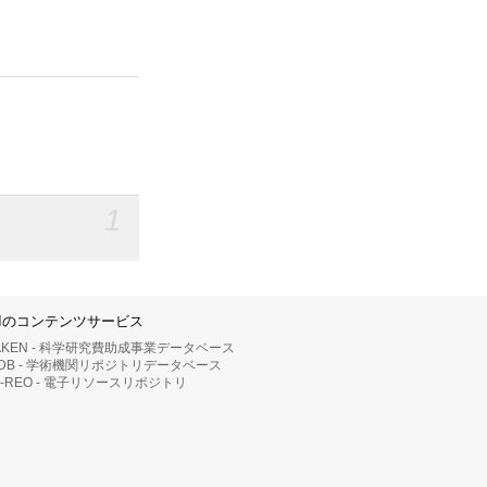
1
IIのコンテンツサービス
AKEN - 科学研究費助成事業データベース
RDB - 学術機関リポジトリデータベース
II-REO - 電子リソースリポジトリ