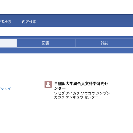
著者検索
内容検索
図書
雑誌
早稲田大学総合人文科学研究セ
ンター
ガッカイ
ワセダ ダイガク ソウゴウ ジンブン
カガク ケンキュウ センター