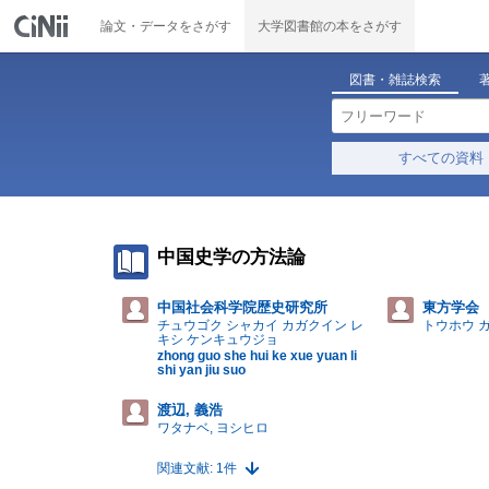
論文・データをさがす
大学図書館の本をさがす
図書・雑誌検索
すべての資料
中国史学の方法論
中国社会科学院歴史研究所
東方学会
チュウゴク シャカイ カガクイン レ
トウホウ 
キシ ケンキュウジョ
zhong guo she hui ke xue yuan li
shi yan jiu suo
渡辺, 義浩
ワタナベ, ヨシヒロ
関連文献: 1件