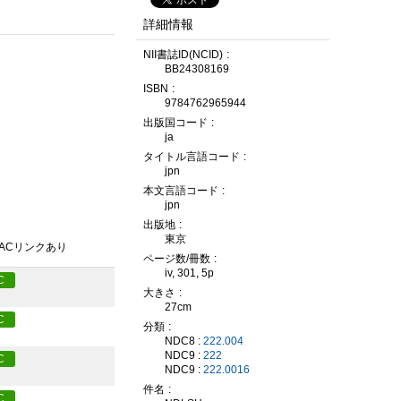
詳細情報
NII書誌ID(NCID)
BB24308169
ISBN
9784762965944
出版国コード
ja
タイトル言語コード
jpn
本文言語コード
jpn
出版地
東京
PACリンクあり
ページ数/冊数
iv, 301, 5p
C
大きさ
27cm
C
分類
NDC8 :
222.004
NDC9 :
222
C
NDC9 :
222.0016
件名
C