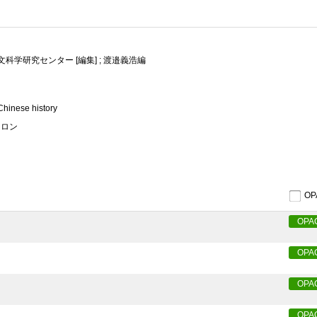
科学研究センター [編集] ; 渡邉義浩編
Chinese history
ウロン
O
OPA
OPA
OPA
OPA