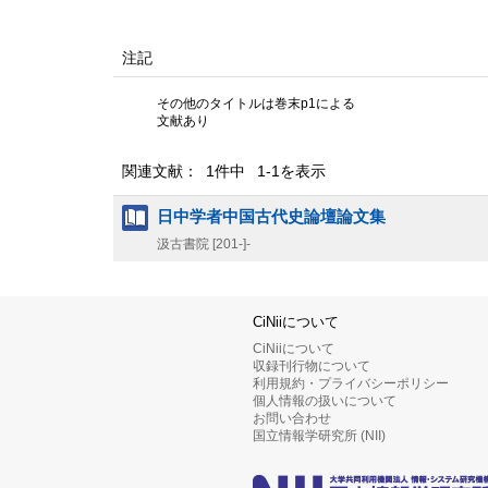
注記
その他のタイトルは巻末p1による
文献あり
関連文献： 1件中 1-1を表示
日中学者中国古代史論壇論文集
汲古書院
[201-]-
CiNiiについて
CiNiiについて
収録刊行物について
利用規約・プライバシーポリシー
個人情報の扱いについて
お問い合わせ
国立情報学研究所 (NII)