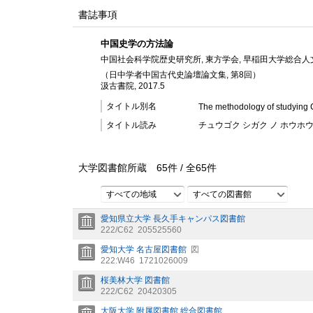
書誌事項
中国史学の方法論
中国社会科学院歴史研究所, 東方学会, 早稲田大学総合人文
（日中学者中国古代史論壇論文集, 第8回）
汲古書院, 2017.5
タイトル別名
The methodology of studying 
タイトル読み
チュウゴク シガク ノ ホウホ
大学図書館所蔵
65
件 /
全
65
件
すべての地域
すべての図書館
愛知県立大学 長久手キャンパス図書館
222/C62
205525560
愛知大学 名古屋図書館
図
222:W46
1721026009
桜美林大学 図書館
222/C62
20420305
大阪大学 附属図書館 総合図書館