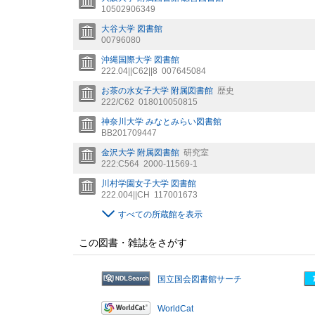
10502906349
大谷大学 図書館
00796080
沖縄国際大学 図書館
222.04||C62||8
007645084
お茶の水女子大学 附属図書館
歴史
222/C62
018010050815
神奈川大学 みなとみらい図書館
BB201709447
金沢大学 附属図書館
研究室
222:C564
2000-11569-1
川村学園女子大学 図書館
222.004||CH
117001673
すべての所蔵館を表示
この図書・雑誌をさがす
国立国会図書館サーチ
WorldCat