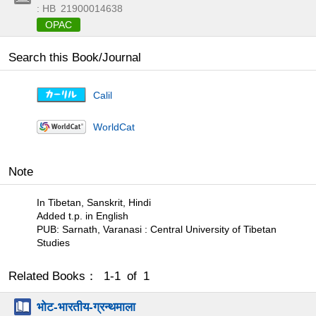
: HB
21900014638
OPAC
Search this Book/Journal
Calil
WorldCat
Note
In Tibetan, Sanskrit, Hindi
Added t.p. in English
PUB: Sarnath, Varanasi : Central University of Tibetan
Studies
Related Books： 1-1 of 1
भोट-भारतीय-ग्रन्थमाला