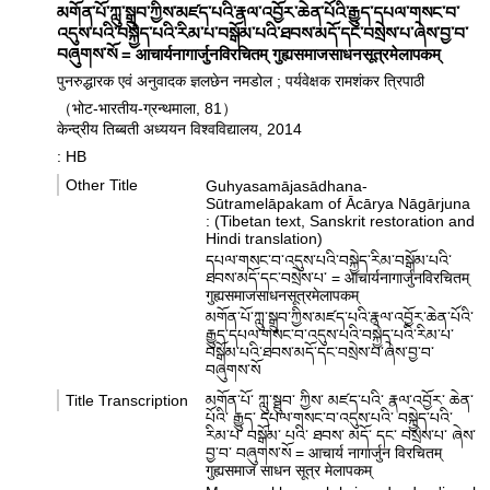
མགོན་པོ་ཀླུ་སྒྲུབ་ཀྱིས་མཛད་པའི་རྣལ་འབྱོར་ཆེན་པོའི་རྒྱུད་དཔལ་གསང་བ་
འདུས་པའི་བསྐྱེད་པའི་རིམ་པ་བསྒོམ་པའི་ཐབས་མདོ་དང་བསྲེས་པ་ཞེས་བྱ་བ་
བཞུགས་སོ = आचार्यनागार्जुनविरचितम् गुह्यसमाजसाधनसूत्रमेलापकम्
पुनरुद्धारक एवं अनुवादक ज्ञलछेन नमडोल ; पर्यवेक्षक रामशंकर त्रिपाठी
（भोट-भारतीय-ग्रन्थमाला, 81）
केन्द्रीय तिब्बती अध्ययन विश्वविद्यालय, 2014
: HB
Other Title
Guhyasamājasādhana-
Sūtramelāpakam of Ācārya Nāgārjuna
: (Tibetan text, Sanskrit restoration and
Hindi translation)
དཔལ་གསང་བ་འདུས་པའི་བསྐྱེད་རིམ་བསྒོམ་པའི་
ཐབས་མདོ་དང་བསྲེས་པ་ = आचार्यनागार्जुनविरचितम्
गुह्यसमाजसाधनसूत्रमेलापकम्
མགོན་པོ་ཀླུ་སྒྲུབ་ཀྱིས་མཛད་པའི་རྣལ་འབྱོར་ཆེན་པོའི་
རྒྱུད་དཔལ་གསང་བ་འདུས་པའི་བསྐྱེད་པའི་རིམ་པ་
བསྒོམ་པའི་ཐབས་མདོ་དང་བསྲེས་པ་ཞེས་བྱ་བ་
བཞུགས་སོ
Title Transcription
མགོན་པོ་ ཀླུ་སྠུབ་ ཀྱིས་ མཛད་པའི་ རྣལ་འབྱོར་ ཆེན་
པོའི་ རྒྱུད་ དཔལ་གསང་བ་འདུས་པའི་ བསྐྱེད་པའི་
རིམ་པ་ བསྒོམ་ པའི་ ཐབས་ མདོ་ དང་ བསྲེས་པ་ ཞེས་
བྱ་བ་ བཞུགས་སོ = आचार्य नागार्जुन विरचितम्
गुह्यसमाज साधन सूत्र मेलापकम्