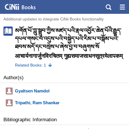
Additional updates to integrate CiNii Books functionality
མགོན་པོ་ཀླུ་སྒྲུབ་ཀྱིས་མཛད་པའི་རྣལ་འབྱོར་ཆེན་པོའི་རྒྱུད་
དཔལ་གསང་བ་འདུས་པའི་བསྐྱེད་པའི་རིམ་པ་བསྒོམ་པའི་
ཐབས་མདོ་དང་བསྲེས་པ་ཞེས་བྱ་བ་བཞུགས་སོ
आचार्यनागार्जुनविरचितम् गुह्यसमाजसाधनसूत्रमेलापकम्
Related Books: 1
Author(s)
Gyaltsen Namdol
Tripathi, Ram Shankar
Bibliographic Information