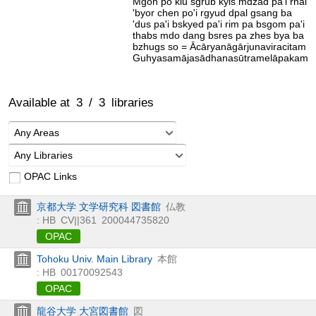
Mgon po klu sgrub kyis mdzad pa'i rnal
'byor chen po'i rgyud dpal gsang ba
'dus pa'i bskyed pa'i rim pa bsgom pa'i
thabs mdo dang bsres pa zhes bya ba
bzhugs so = Ācāryanāgārjunaviracitam
Guhyasamājasādhanasūtramelāpakam
Available at
3
/
3
libraries
Any Areas
Any Libraries
OPAC Links
京都大学 文学研究科 図書館
仏教
: HB
CV||361
200044735820
OPAC
Tohoku Univ. Main Library
本館
: HB
00170092543
OPAC
龍谷大学 大宮図書館
図