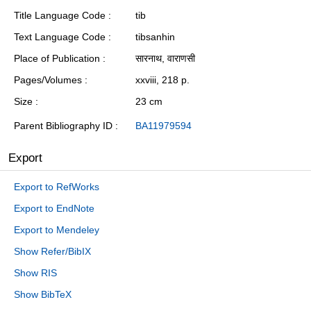
Title Language Code
tib
Text Language Code
tibsanhin
Place of Publication
सारनाथ, वाराणसी
Pages/Volumes
xxviii, 218 p.
Size
23 cm
Parent Bibliography ID
BA11979594
Export
Export to RefWorks
Export to EndNote
Export to Mendeley
Show Refer/BibIX
Show RIS
Show BibTeX