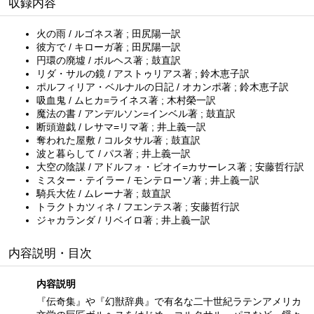
収録内容
火の雨 / ルゴネス著 ; 田尻陽一訳
彼方で / キローガ著 ; 田尻陽一訳
円環の廃墟 / ボルヘス著 ; 鼓直訳
リダ・サルの鏡 / アストゥリアス著 ; 鈴木恵子訳
ポルフィリア・ベルナルの日記 / オカンポ著 ; 鈴木恵子訳
吸血鬼 / ムヒカ=ライネス著 ; 木村榮一訳
魔法の書 / アンデルソン=インベル著 ; 鼓直訳
断頭遊戯 / レサマ=リマ著 ; 井上義一訳
奪われた屋敷 / コルタサル著 ; 鼓直訳
波と暮らして / パス著 ; 井上義一訳
大空の陰謀 / アドルフォ・ビオイ=カサーレス著 ; 安藤哲行訳
ミスター・テイラー / モンテローソ著 ; 井上義一訳
騎兵大佐 / ムレーナ著 ; 鼓直訳
トラクトカツィネ / フエンテス著 ; 安藤哲行訳
ジャカランダ / リベイロ著 ; 井上義一訳
内容説明・目次
内容説明
『伝奇集』や『幻獣辞典』で有名な二十世紀ラテンアメリカ