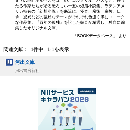
文学の巨匠ボルヘスをはじめ、コルタサル、パスなど、錚々
たる作家たちが贈る恐ろしい十五の短篇小説集。ラテンアメ
リカ特有の「幻想小説」を底流に、怪奇、魔術、宗教、伝
承、驚異などの強烈なテーマがそれぞれ色濃く滲むユニーク
な作品集。『百年の孤独』を訳した鼓直が精選し、独自に編
集したオリジナル文庫。
「BOOKデータベース」 より
関連文献： 1件中 1-1を表示
河出文庫
河出書房新社