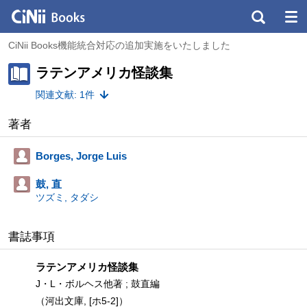
CiNii Books機能統合対応の追加実施をいたしました
ラテンアメリカ怪談集
関連文献: 1件
著者
Borges, Jorge Luis
鼓, 直
ツズミ, タダシ
書誌事項
ラテンアメリカ怪談集
J・L・ボルヘス他著 ; 鼓直編
（河出文庫, [ホ5-2]）