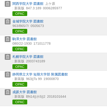
関西学院大学 図書館
上ケ原
: 新装版
847.3:189
0006285977
OPAC
金城学院大学 図書館
963/B65/7/
0505673
OPAC
駒澤大学 図書館
080/22-1930
171011778
OPAC
札幌学院大学 図書館
: 新装版
2003743189
OPAC
静岡県立大学 短期大学部 附属図書館
: 新装版
963||Ts 99
19000870
OPAC
成蹊大学 図書館
: 新装版
BN14||ホ5||2
2018101644
OPAC