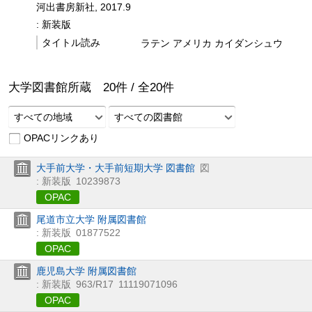
河出書房新社, 2017.9
: 新装版
タイトル読み
ラテン アメリカ カイダンシュウ
大学図書館所蔵
20
件 /
全
20
件
すべての地域
すべての図書館
OPACリンクあり
大手前大学・大手前短期大学 図書館
図
: 新装版
10239873
OPAC
尾道市立大学 附属図書館
: 新装版
01877522
OPAC
鹿児島大学 附属図書館
: 新装版
963/R17
11119071096
OPAC