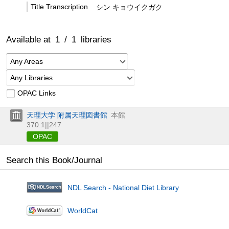
Title Transcription
シン キョウイクガク
Available at
1
/
1
libraries
Any Areas
Any Libraries
OPAC Links
天理大学 附属天理図書館
本館
370.1||247
OPAC
Search this Book/Journal
NDL Search - National Diet Library
WorldCat