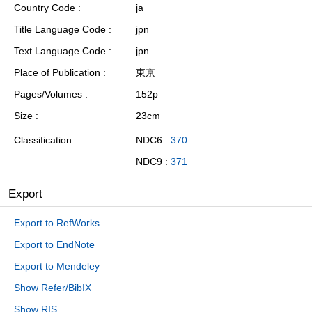
Country Code
ja
Title Language Code
jpn
Text Language Code
jpn
Place of Publication
東京
Pages/Volumes
152p
Size
23cm
Classification
NDC6 :
370
NDC9 :
371
Export
Export to RefWorks
Export to EndNote
Export to Mendeley
Show Refer/BibIX
Show RIS