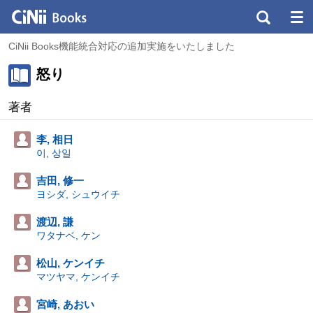
CiNii Books機能統合対応の追加実施をいたしました
怒り
著者
李, 相日
이, 상일
吉田, 修一
ヨシダ, シュウイチ
渡辺, 謙
ワタナベ, ケン
松山, ケンイチ
マツヤマ, ケンイチ
宮崎, あおい