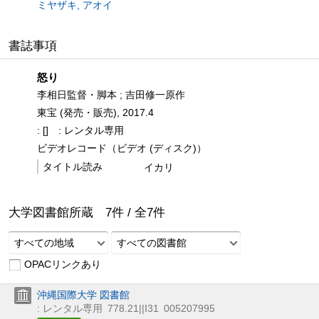
ミヤザキ, アオイ
書誌事項
怒り
李相日監督・脚本 ; 吉田修一原作
東宝 (発売・販売), 2017.4
: []
: レンタル専用
ビデオレコード（ビデオ (ディスク)）
タイトル読み
イカリ
大学図書館所蔵
7
件 /
全
7
件
すべての地域
すべての図書館
OPACリンクあり
沖縄国際大学 図書館
: レンタル専用
778.21||I31
005207995