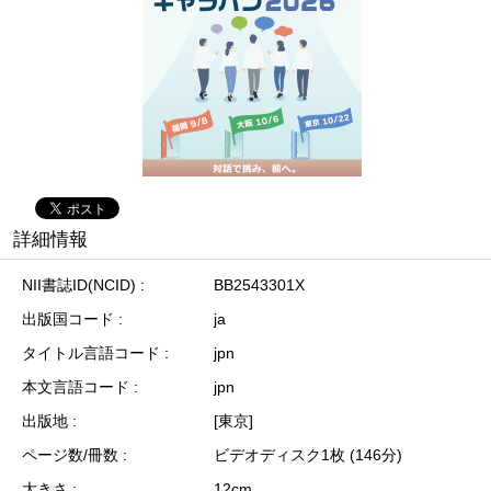
詳細情報
NII書誌ID(NCID)
BB2543301X
出版国コード
ja
タイトル言語コード
jpn
本文言語コード
jpn
出版地
[東京]
ページ数/冊数
ビデオディスク1枚 (146分)
大きさ
12cm