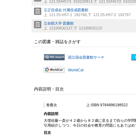
上
121.55/H57/1
010220914
,
下
121.55/H57/2
010220
立正佼成会 付属佼成図書館
上
121.55-H57-1
192766
,
下
121.55-H57-2
192767
立命館大学 図書館
上
12100632127
,
下
12100632115
この図書・雑誌をさがす
国立国会図書館サーチ
WorldCat
内容説明・目次
巻冊次
上 ISBN 9784896198522
内容説明
大儒佐藤一斎が４２歳から８２歳に至るまで自らの学問
引用紹介しつつ、今日の社会や教育の問題にもあてはめ
目次