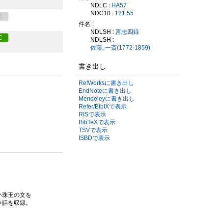
NDLC :
HA57
NDC10 :
121.55
C
件名
NDLSH :
言志四録
C
NDLSH :
佐藤, 一斎(1772-1859)
書き出し
RefWorksに書き出し
EndNoteに書き出し
Mendeleyに書き出し
Refer/BibIXで表示
RISで表示
BibTeXで表示
TSVで表示
ISBDで表示
い珠玉の文を
０話を収録。