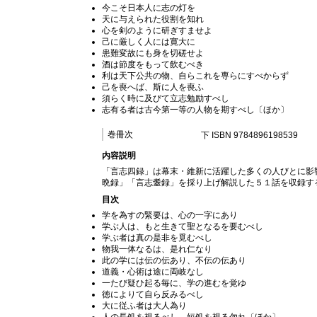
今こそ日本人に志の灯を
天に与えられた役割を知れ
心を剣のように研ぎすませよ
己に厳しく人には寛大に
患難変故にも身を切磋せよ
酒は節度をもって飲むべき
利は天下公共の物、自らこれを専らにすべからず
己を喪へば、斯に人を喪ふ
須らく時に及びて立志勉励すべし
志有る者は古今第一等の人物を期すべし〔ほか〕
巻冊次
下 ISBN 9784896198539
内容説明
「言志四録」は幕末・維新に活躍した多くの人びとに影
晩録」「言志耋録」を採り上げ解説した５１話を収録す
目次
学を為すの緊要は、心の一字にあり
学ぶ人は、もと生きて聖となるを要むべし
学ぶ者は真の是非を覓むべし
物我一体なるは、是れ仁なり
此の学には伝の伝あり、不伝の伝あり
道義・心術は途に両岐なし
一たび疑ひ起る毎に、学の進むを覚ゆ
徳によりて自ら反みるべし
大に従ふ者は大人為り
人の長処を視るべし、短処を視る勿れ〔ほか〕