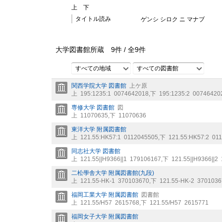
上
下
タイトル読み
ゲンシ シロク ニ マナブ
大学図書館所蔵
9
件 /
全
9
件
すべての地域
すべての図書館
関西学院大学 図書館
上ケ原
上
195:1235:1
0074642018
,
下
195:1235:2
00746420
専修大学 図書館
図
上
11070635
,
下
11070636
東洋大学 附属図書館
上
121.55:HK57:1
0112045505
,
下
121.55:HK57:2
01
同志社大学 図書館
上
121.55||H9366||1
179106167
,
下
121.55||H9366||2
二松學舎大学 附属図書館(九段)
上
121.55-HK-1
370103670
,
下
121.55-HK-2
3701036
福岡工業大学 附属図書館
図書館
上
121.55/H57
2615768
,
下
121.55/H57
2615771
福岡女子大学 附属図書館