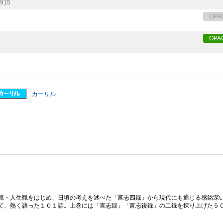
915
OPA
OPA
カーリル
観・人生観をはじめ、日頃の考えを述べた「言志四録」から現代にも通じる感銘深
て、熱く語った１０１話。上巻には「言志録」「言志後録」の二録を採り上げた５