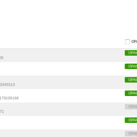
O
OPA
26
OPA
OPA
12045513
OPA
179106168
OPA
71
OPA
OPA