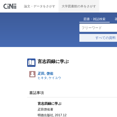
論文・データをさがす
大学図書館の本をさがす
図書・雑誌検索
すべての資料
言志四録に学ぶ
疋田, 啓佑
ヒキタ, ケイユウ
書誌事項
言志四録に学ぶ
疋田啓佑著
明徳出版社, 2017.12