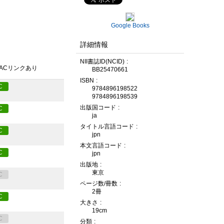
Google Books
詳細情報
NII書誌ID(NCID)
PACリンクあり
BB25470661
ISBN
C
9784896198522
9784896198539
出版国コード
C
ja
タイトル言語コード
C
jpn
本文言語コード
C
jpn
出版地
東京
C
ページ数/冊数
2冊
C
大きさ
19cm
C
分類