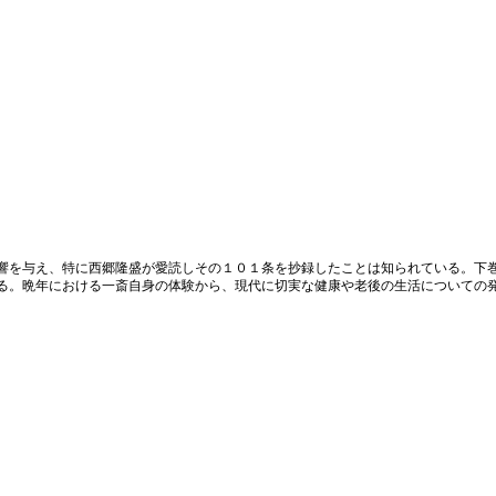
響を与え、特に西郷隆盛が愛読しその１０１条を抄録したことは知られている。下
る。晩年における一斎自身の体験から、現代に切実な健康や老後の生活についての