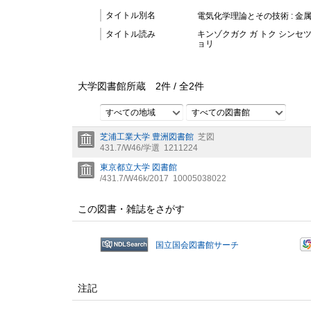
タイトル別名
電気化学理論とその技術 : 金
タイトル読み
キンゾクガク ガ トク シンセツ
ョリ
大学図書館所蔵
2
件 /
全
2
件
すべての地域
すべての図書館
芝浦工業大学 豊洲図書館
芝図
431.7/W46/学選
1211224
東京都立大学 図書館
/431.7/W46k/2017
10005038022
この図書・雑誌をさがす
国立国会図書館サーチ
注記