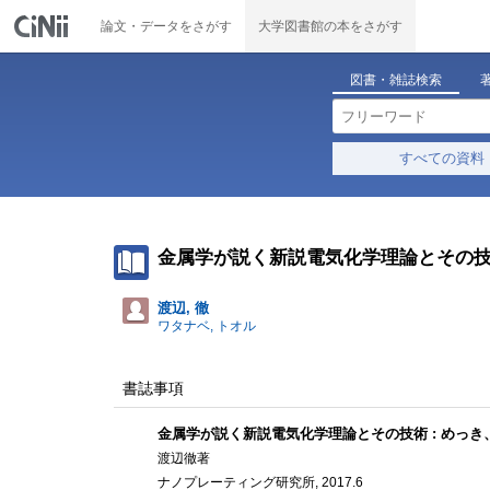
論文・データをさがす
大学図書館の本をさがす
図書・雑誌検索
すべての資料
金属学が説く新説電気化学理論とその技
渡辺, 徹
ワタナベ, トオル
書誌事項
金属学が説く新説電気化学理論とその技術 : めっ
渡辺徹著
ナノプレーティング研究所, 2017.6