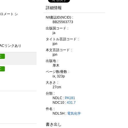
詳細情報
クロメート シ
NII書誌ID(NCID)
BB25563773
出版国コード
ja
タイトル言語コード
jpn
PACリンクあり
本文言語コード
jpn
C
出版地
厚木
C
ページ数/冊数
ix, 323p
大きさ
27cm
分類
NDLC :
PA181
NDC10 :
431.7
件名
NDLSH :
電気化学
書き出し