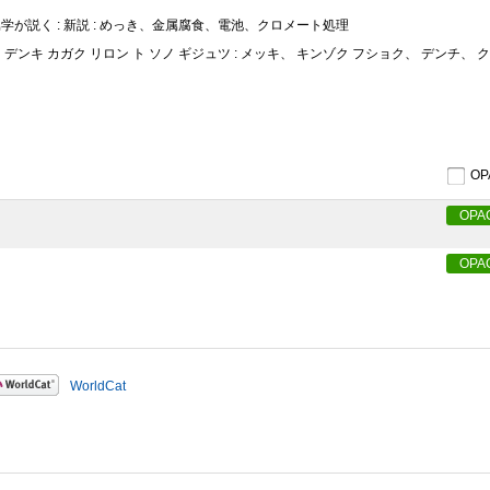
属学が説く : 新説 : めっき、金属腐食、電池、クロメート処理
 デンキ カガク リロン ト ソノ ギジュツ : メッキ、 キンゾク フショク、 デンチ、 
O
OPA
OPA
WorldCat