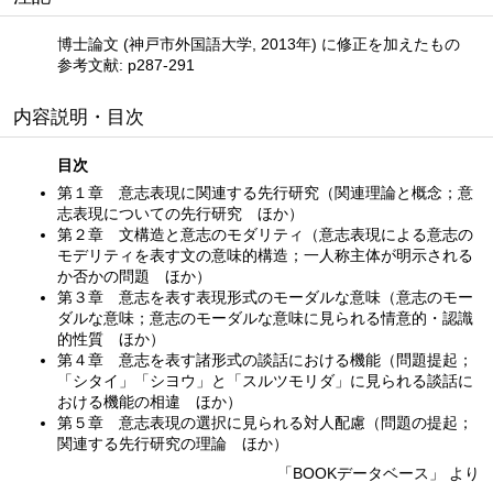
博士論文 (神戸市外国語大学, 2013年) に修正を加えたもの
参考文献: p287-291
内容説明・目次
目次
第１章 意志表現に関連する先行研究（関連理論と概念；意
志表現についての先行研究 ほか）
第２章 文構造と意志のモダリティ（意志表現による意志の
モデリティを表す文の意味的構造；一人称主体が明示される
か否かの問題 ほか）
第３章 意志を表す表現形式のモーダルな意味（意志のモー
ダルな意味；意志のモーダルな意味に見られる情意的・認識
的性質 ほか）
第４章 意志を表す諸形式の談話における機能（問題提起；
「シタイ」「シヨウ」と「スルツモリダ」に見られる談話に
おける機能の相違 ほか）
第５章 意志表現の選択に見られる対人配慮（問題の提起；
関連する先行研究の理論 ほか）
「BOOKデータベース」 より