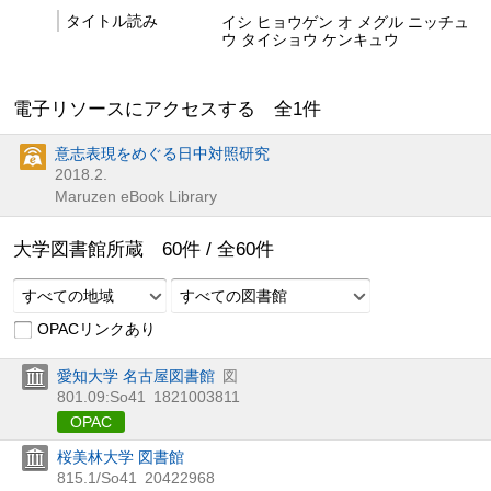
タイトル読み
イシ ヒョウゲン オ メグル ニッチュ
ウ タイショウ ケンキュウ
電子リソースにアクセスする 全
1
件
意志表現をめぐる日中対照研究
2018.2.
Maruzen eBook Library
大学図書館所蔵
60
件 /
全
60
件
すべての地域
すべての図書館
OPACリンクあり
愛知大学 名古屋図書館
図
801.09:So41
1821003811
OPAC
桜美林大学 図書館
815.1/So41
20422968