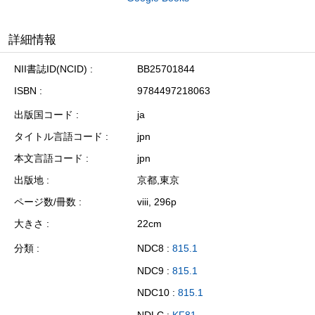
詳細情報
NII書誌ID(NCID)
BB25701844
ISBN
9784497218063
出版国コード
ja
タイトル言語コード
jpn
本文言語コード
jpn
出版地
京都,東京
ページ数/冊数
viii, 296p
大きさ
22cm
分類
NDC8 :
815.1
NDC9 :
815.1
NDC10 :
815.1
NDLC :
KF81