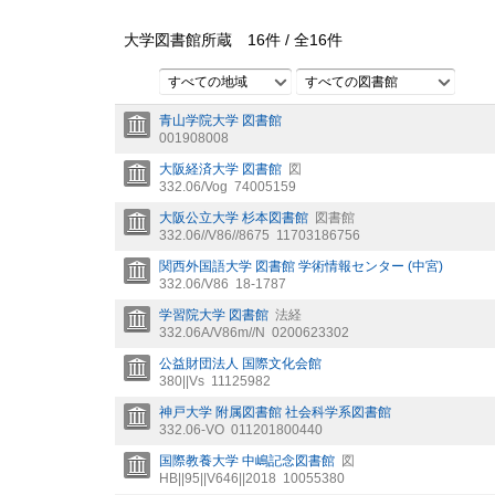
大学図書館所蔵
16
件 /
全
16
件
すべての地域
すべての図書館
青山学院大学 図書館
001908008
大阪経済大学 図書館
図
332.06/Vog
74005159
大阪公立大学 杉本図書館
図書館
332.06//V86//8675
11703186756
関西外国語大学 図書館 学術情報センター (中宮)
332.06/V86
18-1787
学習院大学 図書館
法経
332.06A/V86m//N
0200623302
公益財団法人 国際文化会館
380||Vs
11125982
神戸大学 附属図書館 社会科学系図書館
332.06-VO
011201800440
国際教養大学 中嶋記念図書館
図
HB||95||V646||2018
10055380