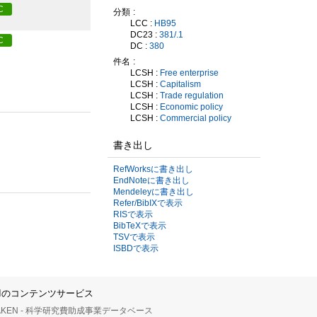
C
分類
LCC :
HB95
DC23 :
381/.1
C
DC :
380
件名
LCSH :
Free enterprise
LCSH :
Capitalism
LCSH :
Trade regulation
LCSH :
Economic policy
LCSH :
Commercial policy
書き出し
RefWorksに書き出し
EndNoteに書き出し
Mendeleyに書き出し
Refer/BibIXで表示
RISで表示
BibTeXで表示
TSVで表示
ISBDで表示
IIのコンテンツサービス
AKEN - 科学研究費助成事業データベース