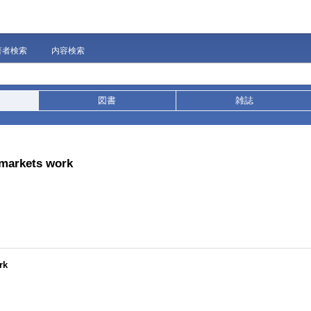
著者検索
内容検索
図書
雑誌
 markets work
rk