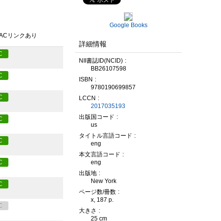
Google Books
PACリンクあり
詳細情報
C
NII書誌ID(NCID)
BB26107598
C
ISBN
9780190699857
C
LCCN
2017035193
出版国コード
C
us
タイトル言語コード
C
eng
本文言語コード
eng
C
出版地
New York
C
ページ数/冊数
x, 187 p.
C
大きさ
25 cm