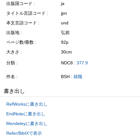
出版国コード
ja
タイトル言語コード
jpn
本文言語コード
und
出版地
弘前
ページ数/冊数
92p
大きさ
30cm
分類
NDC8 :
377.9
件名
BSH :
就職
書き出し
RefWorksに書き出し
EndNoteに書き出し
Mendeleyに書き出し
Refer/BibIXで表示