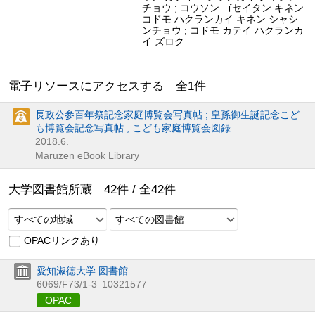
チョウ ; コウソン ゴセイタン キネン
コドモ ハクランカイ キネン シャシ
ンチョウ ; コドモ カテイ ハクランカ
イ ズロク
電子リソースにアクセスする 全
1
件
長政公参百年祭記念家庭博覧会写真帖 ; 皇孫御生誕記念こど
も博覧会記念写真帖 ; こども家庭博覧会図録
2018.6.
Maruzen eBook Library
大学図書館所蔵
42
件 /
全
42
件
すべての地域
すべての図書館
OPACリンクあり
愛知淑徳大学 図書館
6069/F73/1-3
10321577
OPAC