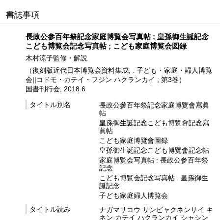
書誌事項
長政公参百年祭記念家庭博覧会写真帖 ; 皇孫御生誕記念
こども博覧会記念写真帖 ; こども家庭博覧会図録
木村涼子監修・解説
（復刻版近代日本博覧会資料集成, . 子ども・家庭・婦人博覧
会||コドモ・カテイ・フジン ハクランカイ ; 第3巻）
国書刊行会, 2018.6
タイトル別名
長政公參百年祭記念家庭博覽會寫眞
帖
皇孫御生誕記念こども博覽會記念寫
眞帖
こども家庭博覽會圖録
皇孫御生誕記念こども博覽會記念帖
家庭博覧会写真帖 : 長政公参百年祭
記念
こども博覧会記念写真帖 : 皇孫御生
誕記念
子ども家庭婦人博覧会
タイトル読み
ナガマサコウ サンビャクネンサイ キ
ネン カテイ ハクランカイ シャシン