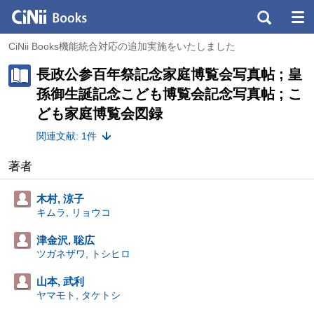
CiNii Books機能統合対応の追加実施をいたしました
長政公参百年祭記念家庭博覧会写真帖 ; 皇
孫御生誕記念こども博覧会記念写真帖 ; こ
ども家庭博覧会図録
関連文献: 1件
著者
木村, 涼子
キムラ, リョウコ
津金沢, 聡広
ツガネザワ, トシヒロ
山本, 武利
ヤマモト, タケトシ