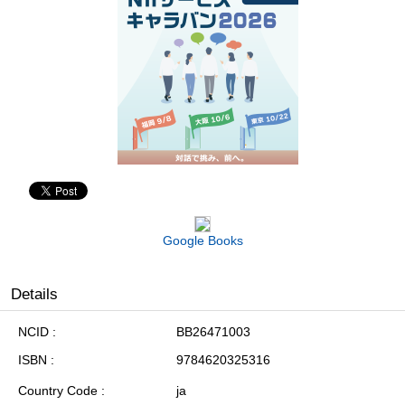
Google Books
Details
NCID
BB26471003
ISBN
9784620325316
Country Code
ja