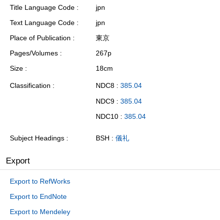
Title Language Code
jpn
Text Language Code
jpn
Place of Publication
東京
Pages/Volumes
267p
Size
18cm
Classification
NDC8 :
385.04
NDC9 :
385.04
NDC10 :
385.04
Subject Headings
BSH :
儀礼
Export
Export to RefWorks
Export to EndNote
Export to Mendeley