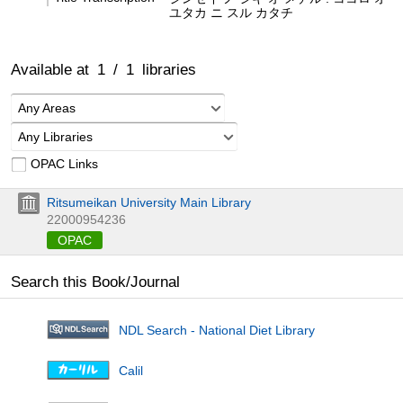
ユタカ ニ スル カタチ
Available at
1
/
1
libraries
Any Areas
Any Libraries
OPAC Links
Ritsumeikan University Main Library
22000954236
OPAC
Search this Book/Journal
NDL Search - National Diet Library
Calil