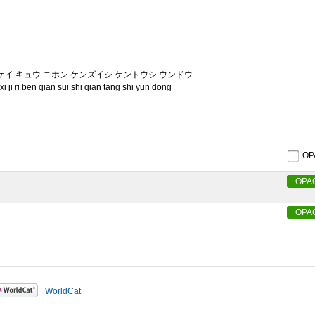
ンケイ キュウ ニホン ケンズイシ ケントウシ ウンドウ
i ji ri ben qian sui shi qian tang shi yun dong
O
OPA
OPA
WorldCat