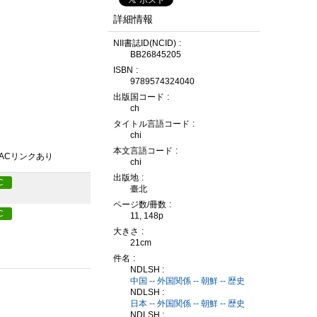
詳細情報
NII書誌ID(NCID)
BB26845205
ISBN
9789574324040
出版国コード
ch
タイトル言語コード
chi
本文言語コード
PACリンクあり
chi
出版地
C
臺北
ページ数/冊数
C
11, 148p
大きさ
21cm
件名
NDLSH :
中国 -- 外国関係 -- 朝鮮 -- 歴史
NDLSH :
日本 -- 外国関係 -- 朝鮮 -- 歴史
NDLSH :