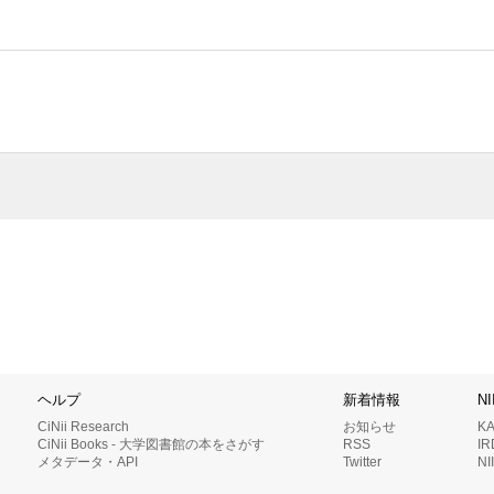
ヘルプ
新着情報
N
CiNii Research
お知らせ
K
CiNii Books - 大学図書館の本をさがす
RSS
I
メタデータ・API
Twitter
N