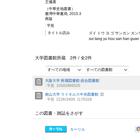
王儀著
（中華史地叢書）
臺灣中華書局, 2015.3
再版
: 平奘
タイトル読み
ズイ トウ ヨ ゴ サンカン カ
sui tang yu hou san han guan x
大学図書館所蔵
2
件 /
全
2
件
すべての地域
すべての図書館
大阪大学 附属図書館 総合図書館
: 平奘
10502966525
南山大学 ライネルス中央図書館
図
: 平奘
222K/3409
1176328
この図書・雑誌をさがす
カーリル