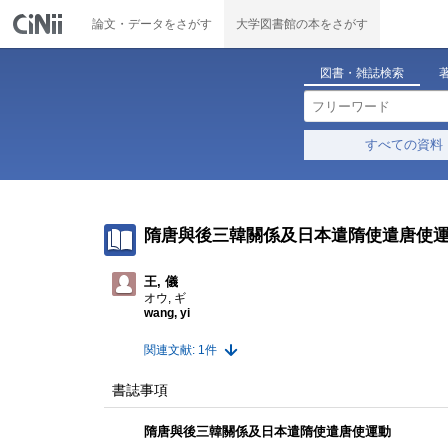
論文・データをさがす
大学図書館の本をさがす
図書・雑誌検索
すべての資料
隋唐與後三韓關係及日本遣隋使遣唐使
王, 儀
オウ, ギ
wang, yi
関連文献: 1件
書誌事項
隋唐與後三韓關係及日本遣隋使遣唐使運動