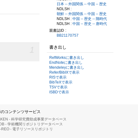
日本 -- 外国関係 -- 中国 -- 歴史
NDLSH :
朝鮮 -- 外国関係 -- 中国 -- 歴史
NDLSH :
中国 -- 歴史 -- 隋時代
NDLSH :
中国 -- 歴史 -- 唐時代
親書誌ID
BB21170757
1
書き出し
RefWorksに書き出し
EndNoteに書き出し
Mendeleyに書き出し
Refer/BibIXで表示
RISで表示
BibTeXで表示
TSVで表示
ISBDで表示
IIのコンテンツサービス
AKEN - 科学研究費助成事業データベース
RDB - 学術機関リポジトリデータベース
II-REO - 電子リソースリポジトリ