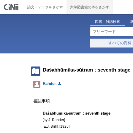
論文・データをさがす
大学図書館の本をさがす
図書・雑誌検索
すべての資料
Daśabhūmika-sūtram : seventh stage
Rahder, J.
書誌事項
Daśabhūmika-sūtram : seventh stage
[by J. Rahder]
[E.J. Brill], [1925]