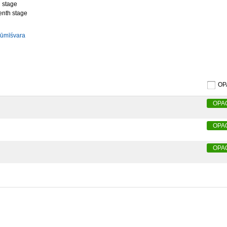
 stage
enth stage
hūmīśvara
O
OPA
OPA
OPA