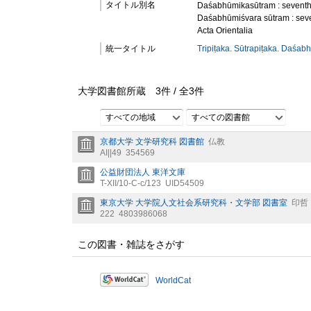
タイトル別名
Daśabhūmikasūtram : seventh
Daśabhūmiśvara sūtram : sev
Acta Orientalia
統一タイトル
Tripiṭaka. Sūtrapiṭaka. Daśab
大学図書館所蔵
3
件 /
全
3
件
すべての地域
すべての図書館
京都大学 文学研究科 図書館
仏教
AI||49
354569
公益財団法人 東洋文庫
T-XII/10-C-c/123
UID54509
東京大学 大学院人文社会系研究科・文学部 図書室
印哲
222
4803986068
この図書・雑誌をさがす
WorldCat