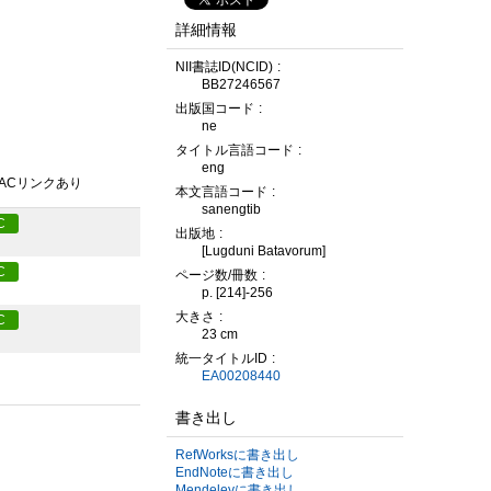
詳細情報
NII書誌ID(NCID)
BB27246567
出版国コード
ne
タイトル言語コード
eng
PACリンクあり
本文言語コード
sanengtib
C
出版地
[Lugduni Batavorum]
C
ページ数/冊数
p. [214]-256
大きさ
C
23 cm
統一タイトルID
EA00208440
書き出し
RefWorksに書き出し
EndNoteに書き出し
Mendeleyに書き出し