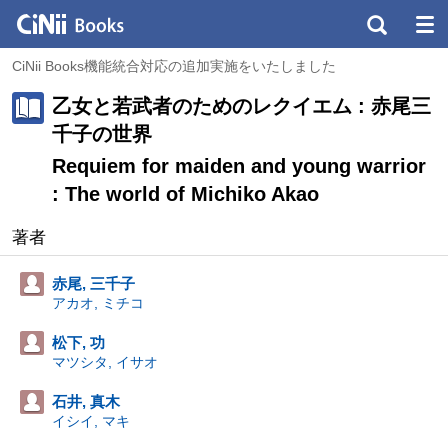
CiNii Books機能統合対応の追加実施をいたしました
乙女と若武者のためのレクイエム : 赤尾三
千子の世界
Requiem for maiden and young warrior
: The world of Michiko Akao
著者
赤尾, 三千子
アカオ, ミチコ
松下, 功
マツシタ, イサオ
石井, 真木
イシイ, マキ