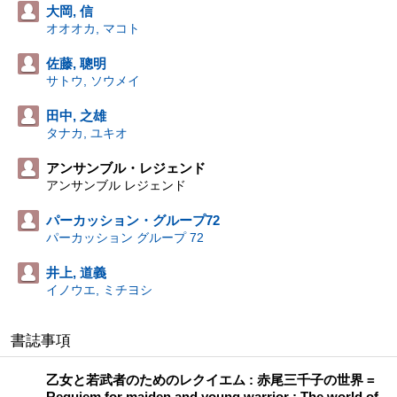
大岡, 信
オオオカ, マコト
佐藤, 聰明
サトウ, ソウメイ
田中, 之雄
タナカ, ユキオ
アンサンブル・レジェンド
アンサンブル レジェンド
パーカッション・グループ72
パーカッション グループ 72
井上, 道義
イノウエ, ミチヨシ
書誌事項
乙女と若武者のためのレクイエム : 赤尾三千子の世界 =
Requiem for maiden and young warrior : The world of