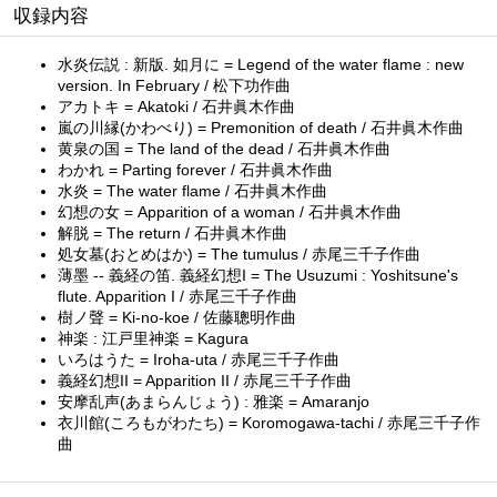
収録内容
水炎伝説 : 新版. 如月に = Legend of the water flame : new
version. In February / 松下功作曲
アカトキ = Akatoki / 石井眞木作曲
嵐の川縁(かわべり) = Premonition of death / 石井眞木作曲
黄泉の国 = The land of the dead / 石井眞木作曲
わかれ = Parting forever / 石井眞木作曲
水炎 = The water flame / 石井眞木作曲
幻想の女 = Apparition of a woman / 石井眞木作曲
解脱 = The return / 石井眞木作曲
処女墓(おとめはか) = The tumulus / 赤尾三千子作曲
薄墨 -- 義経の笛. 義経幻想I = The Usuzumi : Yoshitsune's
flute. Apparition I / 赤尾三千子作曲
樹ノ聲 = Ki-no-koe / 佐藤聰明作曲
神楽 : 江戸里神楽 = Kagura
いろはうた = Iroha-uta / 赤尾三千子作曲
義経幻想II = Apparition II / 赤尾三千子作曲
安摩乱声(あまらんじょう) : 雅楽 = Amaranjo
衣川館(ころもがわたち) = Koromogawa-tachi / 赤尾三千子作
曲