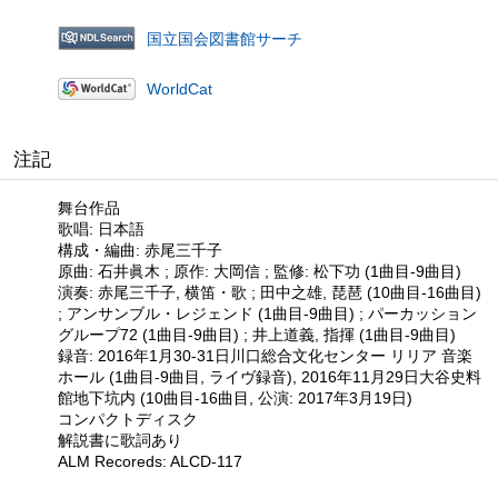
国立国会図書館サーチ
WorldCat
注記
舞台作品
歌唱: 日本語
構成・編曲: 赤尾三千子
原曲: 石井眞木 ; 原作: 大岡信 ; 監修: 松下功 (1曲目-9曲目)
演奏: 赤尾三千子, 横笛・歌 ; 田中之雄, 琵琶 (10曲目-16曲目)
; アンサンブル・レジェンド (1曲目-9曲目) ; パーカッション
グループ72 (1曲目-9曲目) ; 井上道義, 指揮 (1曲目-9曲目)
録音: 2016年1月30-31日川口総合文化センター リリア 音楽
ホール (1曲目-9曲目, ライヴ録音), 2016年11月29日大谷史料
館地下坑内 (10曲目-16曲目, 公演: 2017年3月19日)
コンパクトディスク
解説書に歌詞あり
ALM Recoreds: ALCD-117