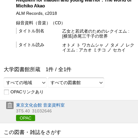
Michiko Akao
ALM Records, c2018
録音資料（音楽）（CD）
タイトル別名
乙女と若武者のためのレクイエム :
[横笛]赤尾三千子の世界
タイトル読み
オトメ ト ワカムシャ ノ タメ ノ レク
イエム : アカオ ミチコ ノ セカイ
大学図書館所蔵
1
件 /
全
1
件
すべての地域
すべての図書館
OPACリンクあり
東京文化会館 音楽資料室
3T5.40
31032646
OPAC
この図書・雑誌をさがす