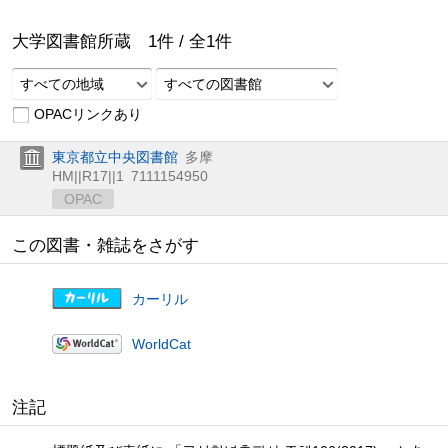
大学図書館所蔵
1
件 /
全
1
件
すべての地域
すべての図書館
OPACリンクあり
東京都立中央図書館
多摩
HM||R17||1
7111154950
OPAC
この図書・雑誌をさがす
カーリル
WorldCat
注記