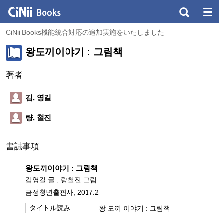
CiNii Books機能統合対応の追加実施をいたしました
왕도끼이야기 : 그림책
著者
김, 영길
량, 철진
書誌事項
왕도끼이야기 : 그림책
김영길 글 ; 량철진 그림
금성청년출판사, 2017.2
タイトル読み
왕 도끼 이야기 : 그림책