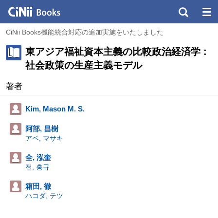
CiNii Books機能統合対応の追加実施をいたしました
東アジア福祉資本主義の比較政治経済学 :
社会政策の生産主義モデル
著者
Kim, Mason M. S.
阿部, 昌樹
アベ, マサキ
全, 泓奎
전, 홍규
箱田, 徹
ハコダ, テツ