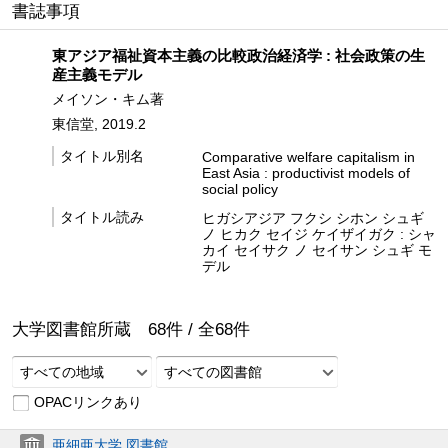
書誌事項
東アジア福祉資本主義の比較政治経済学 : 社会政策の生
産主義モデル
メイソン・キム著
東信堂, 2019.2
タイトル別名
Comparative welfare capitalism in
East Asia : productivist models of
social policy
タイトル読み
ヒガシアジア フクシ シホン シュギ
ノ ヒカク セイジ ケイザイガク : シャ
カイ セイサク ノ セイサン シュギ モ
デル
大学図書館所蔵
68
件 /
全
68
件
すべての地域
すべての図書館
OPACリンクあり
亜細亜大学 図書館