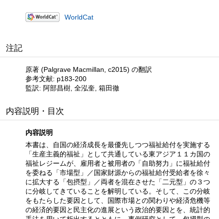
WorldCat
注記
原著 (Palgrave Macmillan, c2015) の翻訳
参考文献: p183-200
監訳: 阿部昌樹, 全泓奎, 箱田徹
内容説明・目次
内容説明
本書は、自国の経済成長を最優先しつつ福祉給付を実施する
「生産主義的福祉」として共通している東アジア１１カ国の
福祉レジームが、雇用者と被用者の「自助努力」に福祉給付
を委ねる「市場型」／国家財源からの福祉給付受給者を徐々
に拡大する「包摂型」／両者を混在させた「二元型」の３つ
に分岐してきていることを解明している。そして、この分岐
をもたらした要因として、国際市場との関わりや経済危機等
の経済的要因と民主化の進展という政治的要因とを、統計的
手法を用いて析出するとともに、事例研究として、包摂型の