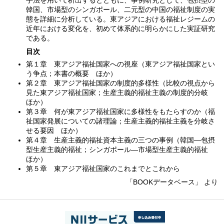
韓国、市場型のシンガポール、二元型の中国の福祉制度の実
態を詳細に分析している。東アジアにおける福祉レジームの
近年における変化を、初めて体系的に明らかにした実証研究
である。
目次
第１章 東アジア福祉国家への視座（東アジア福祉国家とい
う争点；本書の概要 ほか）
第２章 東アジア福祉国家の制度的多様性（比較の視点から
見た東アジア福祉国家；生産主義的福祉主義の制度的分岐
ほか）
第３章 何が東アジア福祉国家に多様性をもたらすのか（福
祉国家発展についての諸理論；生産主義的福祉主義を分岐さ
せる要因 ほか）
第４章 生産主義的福祉資本主義の三つの事例（韓国—包摂
型生産主義的福祉；シンガポール—市場型生産主義的福祉
ほか）
第５章 東アジア福祉国家のこれまでとこれから
「BOOKデータベース」 より