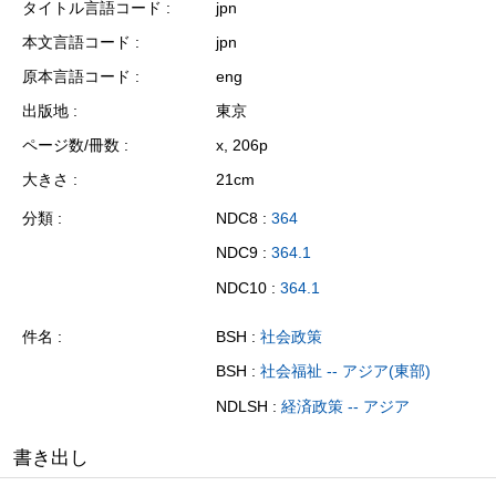
タイトル言語コード
jpn
本文言語コード
jpn
原本言語コード
eng
出版地
東京
ページ数/冊数
x, 206p
大きさ
21cm
分類
NDC8 :
364
NDC9 :
364.1
NDC10 :
364.1
件名
BSH :
社会政策
BSH :
社会福祉 -- アジア(東部)
NDLSH :
経済政策 -- アジア
書き出し