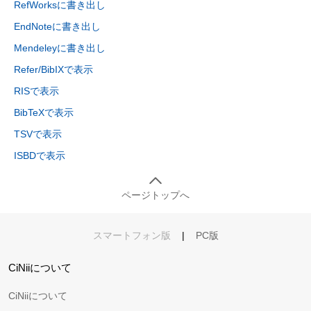
RefWorksに書き出し
EndNoteに書き出し
Mendeleyに書き出し
Refer/BibIXで表示
RISで表示
BibTeXで表示
TSVで表示
ISBDで表示
ページトップへ
スマートフォン版
|
PC版
CiNiiについて
CiNiiについて