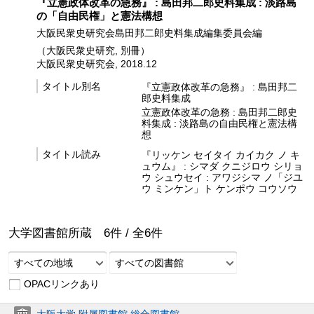
『立憲政体改革の急務』 : 島田邦二郎史料集成 : 淡路島
の「自由民権」と憲法構想
大阪民衆史研究会島田邦二郎史料集成編集委員会編
（大阪民衆史研究, 別冊）
大阪民衆史研究会, 2018.12
タイトル別名
『立憲政体改革の急務』 : 島田邦二
郎史料集成
立憲政体改革の急務 : 島田邦二郎史
料集成 : 淡路島の自由民権と憲法構
想
タイトル読み
『リッケン セイタイ カイカク ノ キ
ュウム』 : シマダ クニジロウ シリョ
ウ シュウセイ : アワジシマ ノ「ジユ
ウ ミンケン」ト ケンポウ コウソウ
大学図書館所蔵
6
件 /
全
6
件
すべての地域
すべての図書館
OPACリンクあり
大阪大学 附属図書館 総合図書館