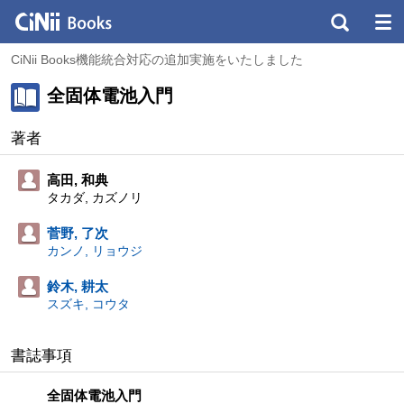
CiNii Books機能統合対応の追加実施をいたしました
全固体電池入門
著者
高田, 和典
タカダ, カズノリ
菅野, 了次
カンノ, リョウジ
鈴木, 耕太
スズキ, コウタ
書誌事項
全固体電池入門