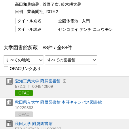
高田和典編著 ; 菅野了次, 鈴木耕太著
日刊工業新聞社, 2019.2
タイトル別名
全固体電池 : 入門
タイトル読み
ゼンコタイ デンチ ニュウモン
大学図書館所蔵
88
件 /
全
88
件
すべての地域
すべての図書館
OPACリンクあり
愛知工業大学 附属図書館
図
572.1||T
004542809
OPAC
秋田県立大学 附属図書館 本荘キャンパス図書館
10229363
OPAC
秋田大学 附属図書館
572.12||Ta28
111902837