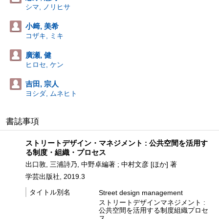
シマ, ノリヒサ
小﨑, 美希
コザキ, ミキ
廣瀬, 健
ヒロセ, ケン
吉田, 宗人
ヨシダ, ムネヒト
書誌事項
ストリートデザイン・マネジメント : 公共空間を活用す
る制度・組織・プロセス
出口敦, 三浦詩乃, 中野卓編著 ; 中村文彦 [ほか] 著
学芸出版社, 2019.3
タイトル別名
Street design management
ストリートデザインマネジメント :
公共空間を活用する制度組織プロセ
ス