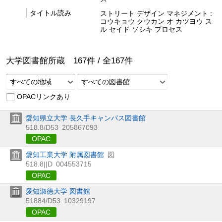
タイトル読み
ストリート デザイン マネジメント :
コウキョウ クウカン オ カツヨウ ス
ル セイド ソシキ プロセス
大学図書館所蔵
167
件 /
全
167
件
すべての地域
すべての図書館
OPACリンクあり
愛知県立大学 長久手キャンパス図書館
518.8/D53
205867093
OPAC
愛知工業大学 附属図書館
図
518.8||D
004553715
OPAC
愛知淑徳大学 図書館
51884/D53
10329197
OPAC