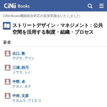
CiNii Books機能統合対応の追加実施をいたしました
ストリートデザイン・マネジメント : 公共
空間を活用する制度・組織・プロセス
著者
出口, 敦
デグチ, アツシ
三浦, 詩乃
ミウラ, シノ
中野, 卓
ナカノ, タク
中村, 文彦
ナカムラ, フミヒコ