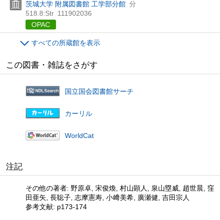
茨城大学 附属図書館 工学部分館
分
518.8:Str
111902036
OPAC
すべての所蔵館を表示
この図書・雑誌をさがす
国立国会図書館サーチ
カーリル
WorldCat
注記
その他の著者: 野原卓, 宋俊煥, 村山顕人, 泉山塁威, 趙世晨, 窪
田亜矢, 長聡子, 志摩憲寿, 小﨑美希, 廣瀬健, 吉田宗人
参考文献: p173-174