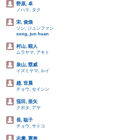
野原, 卓
ノハラ, タク
宋, 俊煥
ソン, ジュンファン
song, jun huan
村山, 顕人
ムラヤマ, アキト
泉山, 塁威
イズミヤマ, ルイ
趙, 世晨
チョウ, セイシン
窪田, 亜矢
クボタ, アヤ
長, 聡子
チョウ, サトコ
志摩, 憲寿