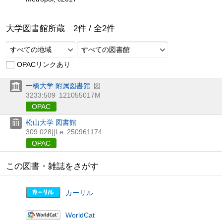
大学図書館所蔵
2
件 /
全
2
件
すべての地域
すべての図書館
OPACリンクあり
一橋大学 附属図書館
図
3233:509
121055017M
OPAC
松山大学 図書館
309.028||Le
250961174
OPAC
この図書・雑誌をさがす
カーリル
WorldCat