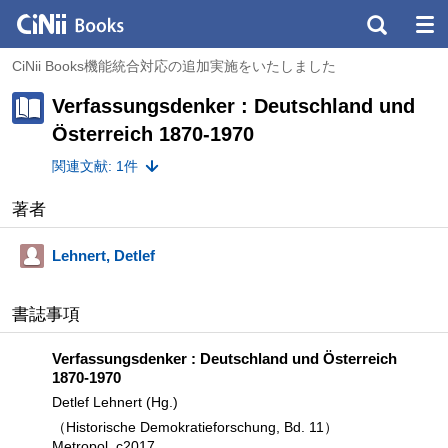
CiNii Books機能統合対応の追加実施をいたしました
Verfassungsdenker : Deutschland und
Österreich 1870-1970
関連文献: 1件
著者
Lehnert, Detlef
書誌事項
Verfassungsdenker : Deutschland und Österreich
1870-1970
Detlef Lehnert (Hg.)
（Historische Demokratieforschung, Bd. 11）
Metropol, c2017