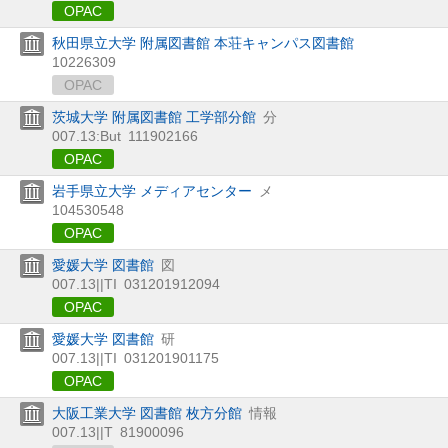
OPAC
秋田県立大学 附属図書館 本荘キャンパス図書館
10226309
OPAC
茨城大学 附属図書館 工学部分館
分
007.13:But
111902166
OPAC
岩手県立大学 メディアセンター
メ
104530548
OPAC
愛媛大学 図書館
図
007.13||TI
031201912094
OPAC
愛媛大学 図書館
研
007.13||TI
031201901175
OPAC
大阪工業大学 図書館 枚方分館
情報
007.13||T
81900096