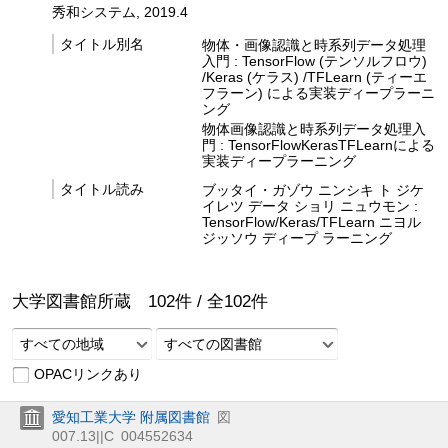
秀和システム, 2019.4
タイトル別名
物体・画像認識と時系列データ処理
入門 : TensorFlow (テンソルフロウ)
/Keras (ケラス) /TFLearn (ティーエ
フラーン) による実装ディープラーニ
ング
物体画像認識と時系列データ処理入
門 : TensorFlowKerasTFLearnによる
実装ディープラーニング
タイトル読み
ブッタイ・ガゾウ ニンシキ ト ジケ
イレツ データ ショリ ニュウモン :
TensorFlow/Keras/TFLearn ニヨル
ジッソウ ディープ ラーニング
大学図書館所蔵
102
件 /
全
102
件
すべての地域
すべての図書館
OPACリンクあり
愛知工業大学 附属図書館
図
007.13||C
004552634