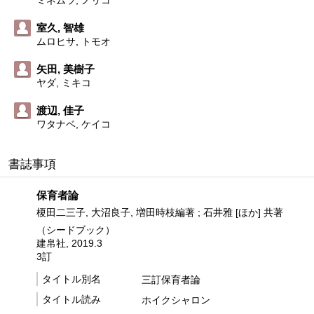
ミネムラ, ノリコ
室久, 智雄
ムロヒサ, トモオ
矢田, 美樹子
ヤダ, ミキコ
渡辺, 佳子
ワタナベ, ケイコ
書誌事項
保育者論
榎田二三子, 大沼良子, 増田時枝編著 ; 石井雅 [ほか] 共著
（シードブック）
建帛社, 2019.3
3訂
タイトル別名
三訂保育者論
タイトル読み
ホイクシャロン