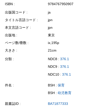
ISBN
9784767950907
出版国コード
ja
タイトル言語コード
jpn
本文言語コード
jpn
出版地
東京
ページ数/冊数
ix,195p
大きさ
21cm
分類
NDC8 :
376.1
NDC9 :
376.1
NDC10 :
376.1
件名
BSH :
保育
BSH :
幼児教育
親書誌ID
BA71877333