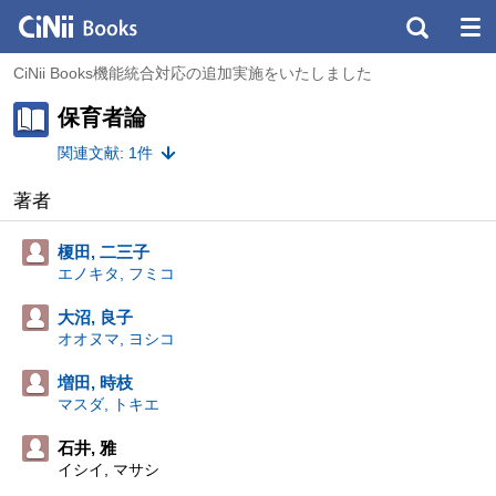
CiNii Books機能統合対応の追加実施をいたしました
保育者論
関連文献: 1件
著者
榎田, 二三子
エノキタ, フミコ
大沼, 良子
オオヌマ, ヨシコ
増田, 時枝
マスダ, トキエ
石井, 雅
イシイ, マサシ