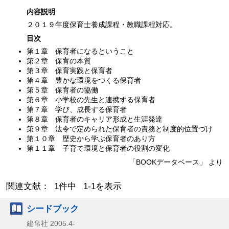
内容説明
２０１９年度保育士養成課程・教職課程対応。
目次
第１章 保育者になるということ
第２章 保育の本質
第３章 保育実践と保育者
第４章 豊かな環境をつくる保育者
第５章 保育者の協働
第６章 小学校の先生と連携する保育者
第７章 学び、成長する保育者
第８章 保育者のキャリア形成と生涯発達
第９章 法令で定められた保育者の責務と制度的位置づけ
第１０章 歴史から学ぶ保育者のあり方
第１１章 子育て環境と保育者の役割の変化
「BOOKデータベース」 より
関連文献： 1件中 1-1を表示
シードブック
建帛社
2005.4-