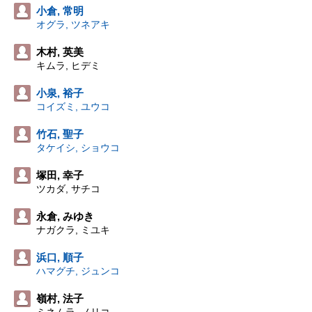
小倉, 常明
オグラ, ツネアキ
木村, 英美
キムラ, ヒデミ
小泉, 裕子
コイズミ, ユウコ
竹石, 聖子
タケイシ, ショウコ
塚田, 幸子
ツカダ, サチコ
永倉, みゆき
ナガクラ, ミユキ
浜口, 順子
ハマグチ, ジュンコ
嶺村, 法子