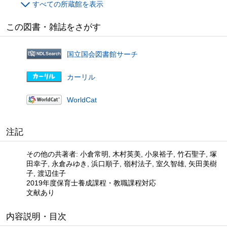
すべての所蔵館を表示
この図書・雑誌をさがす
国立国会図書館サーチ
カーリル
WorldCat
注記
その他の共著者: 小倉常明, 木村英美, 小泉裕子, 竹石聖子, 塚
田幸子, 永倉みゆき, 浜口順子, 嶺村法子, 室久智雄, 矢田美樹
子, 渡辺佳子
2019年度保育士養成課程・教職課程対応
文献あり
内容説明・目次