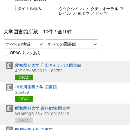
タイトル読み
ウツクシイ ハ ト クチ : オーラル フ
レイル ノ ヨボウ ノ ヒケツ
大学図書館所蔵
10
件 /
全
10
件
すべての地域
すべての図書館
OPACリンクあり
愛知県立大学 守山キャンパス図書館
497.9/Sa85/2019
162752
OPAC
神奈川歯科大学 図書館
185459
OPAC
昭和医科大学 歯科病院 図書室
WU490||S-28u
20100138119
OPAC
昭和医科大学 図書館