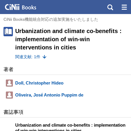
CiNii Books機能統合対応の追加実施をいたしました
Urbanization and climate co-benefits :
implementation of win-win
interventions in cities
関連文献: 1件
著者
Doll, Christopher Hideo
Oliveira, José Antonio Puppim de
書誌事項
Urbanization and climate co-benefits : implementation
of win-win interventions in cities