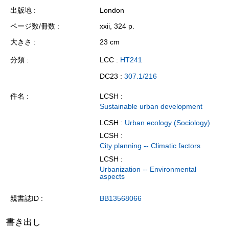
出版地
London
ページ数/冊数
xxii, 324 p.
大きさ
23 cm
分類
LCC :
HT241
DC23 :
307.1/216
件名
LCSH :
Sustainable urban development
LCSH :
Urban ecology (Sociology)
LCSH :
City planning -- Climatic factors
LCSH :
Urbanization -- Environmental
aspects
親書誌ID
BB13568066
書き出し