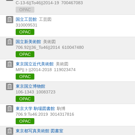
C-13-6||To46||2014-19
700467083
OPAC
国立工芸館
工芸図
310009531
OPAC
国立新美術館
美術図
706.92||36_To46||2014
610047480
OPAC
東京国立近代美術館
美術図
MP||ト||2014-2018
119023474
OPAC
東京国立博物館
106-1343
10083723
OPAC
東京大学 駒場図書館
駒博
706.9:To46:2019
3014317816
OPAC
東京都写真美術館 図書室