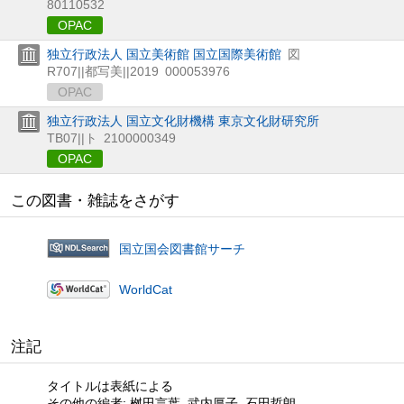
80110532
OPAC
独立行政法人 国立美術館 国立国際美術館
図
R707||都写美||2019
000053976
OPAC
独立行政法人 国立文化財機構 東京文化財研究所
TB07||ト
2100000349
OPAC
この図書・雑誌をさがす
国立国会図書館サーチ
WorldCat
注記
タイトルは表紙による
その他の編者: 桝田言葉, 武内厚子, 石田哲朗