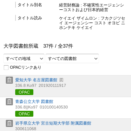
タイトル別名
経営財務論 : 不確実性エージェンシ
ーコストおよび日本的経営
タイトル読み
ケイエイ ザイムロン : フカクジツセ
イ エージェンシー コスト オヨビ ニ
ホンテキ ケイエイ
大学図書館所蔵
37
件 /
全
37
件
すべての地域
すべての図書館
OPACリンクあり
愛知大学 名古屋図書館
図
336.8:Ko97
201920111917
OPAC
青森公立大学 図書館
336.8||Ko97
010100140530
OPAC
岩手県立大学 宮古短期大学部 附属図書館
300611068