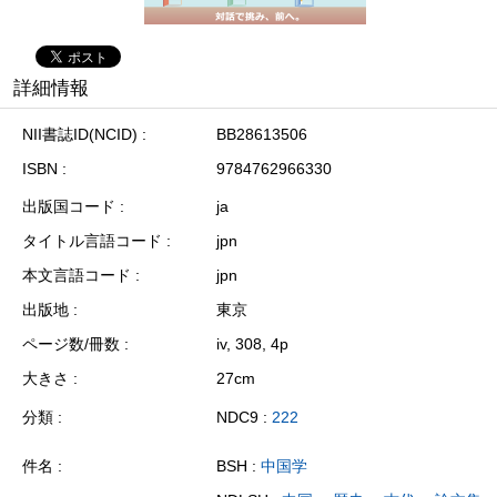
詳細情報
NII書誌ID(NCID)
BB28613506
ISBN
9784762966330
出版国コード
ja
タイトル言語コード
jpn
本文言語コード
jpn
出版地
東京
ページ数/冊数
iv, 308, 4p
大きさ
27cm
分類
NDC9 :
222
件名
BSH :
中国学