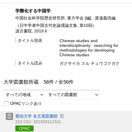
学際化する中国学
中国社会科学院歴史研究所, 東方学会 [編] ; 渡邉義浩編
（日中学者中国古代史論壇論文集, 第10回）
汲古書院, 2019.6
タイトル別名
Chinese studies and
interdisciplinarity : searching for
methodologies for developing
Chinese studies
タイトル読み
ガクサイカ スル チュウゴクガク
大学図書館所蔵
56
件 /
全
56
件
すべての地域
すべての図書館
OPACリンクあり
愛知大学 名古屋図書館
図
222:C62
201920112311
OPAC