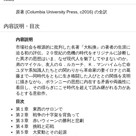
原著 (Columbia University Press, c2016) の全訳
内容説明・目次
内容説明
市場社会を根源的に批判した名著『大転換』の著者の生涯に
迫る初の評伝。２０世紀の危機の時代をオリジナルに診断し
た異才の思想はいま、なぜ現代人を魅了してやまないのか。
弟のマイケル、友人のＧ．ルカーチ、Ｋ．マンハイムら亡命
ユダヤ系知識人たちとの関わりから革命家の妻イロナとの葛
藤まで—同時代をともに生き格闘した人びととの関係を克明
に描きながら、ポランニーの思想に内在する矛盾や両義性に
着目し、その揺らぎにこそ時代を超えて読み継がれる力があ
るとする意欲作。
目次
第１章 東西のサロンで
第２章 戦争の十字架を背負って
第３章 赤いウィーンの勝利と悲劇
第４章 挑戦と応戦
第５章 大変動とその起源