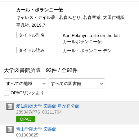
カール・ポランニー伝
ギャレス・デイル著 ; 若森みどり, 若森章孝, 太田仁樹訳
平凡社, 2019.7
タイトル別名
Karl Polanyi : a life on the left
カールポランニー伝
タイトル読み
カール・ポランニー デン
大学図書館所蔵
92
件 /
全
92
件
すべての地域
すべての図書館
OPACリンクあり
愛知淑徳大学 図書館 星が丘分館
289347/P76
00211704
OPAC
青山学院大学 図書館
001903825