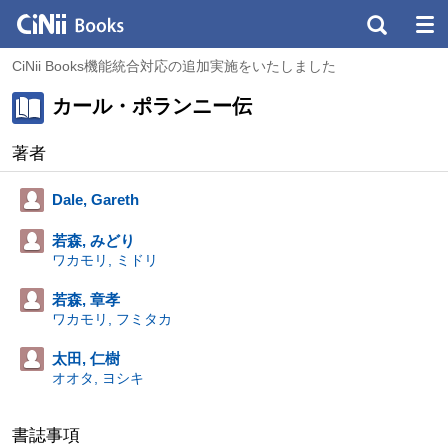
CiNii Books機能統合対応の追加実施をいたしました
カール・ポランニー伝
著者
Dale, Gareth
若森, みどり
ワカモリ, ミドリ
若森, 章孝
ワカモリ, フミタカ
太田, 仁樹
オオタ, ヨシキ
書誌事項