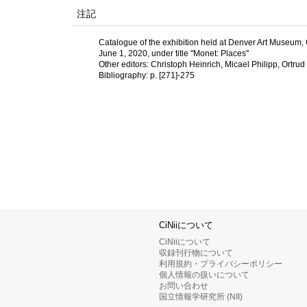
注記
Catalogue of the exhibition held at Denver Art Museum, 
June 1, 2020, under title "Monet: Places"
Other editors: Christoph Heinrich, Micael Philipp, Ortru
Bibliography: p. [271]-275
CiNiiについて
CiNiiについて
収録刊行物について
利用規約・プライバシーポリシー
個人情報の扱いについて
お問い合わせ
国立情報学研究所 (NII)