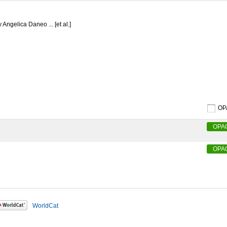
y Angelica Daneo ... [et al.]
O
OPA
OPA
WorldCat