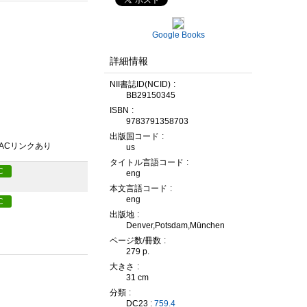
Google Books
詳細情報
NII書誌ID(NCID)
BB29150345
ISBN
9783791358703
出版国コード
PACリンクあり
us
タイトル言語コード
C
eng
本文言語コード
eng
C
出版地
Denver,Potsdam,München
ページ数/冊数
279 p.
大きさ
31 cm
分類
DC23 :
759.4