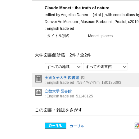
Claude Monet : the truth of nature
edited by Angelica Daneo ... [et al.] ; with contributions b
Denver Art Museum , Museum Barberini , Prestel, c2019
: English trade ed
タイトル別名
Monet : places
大学図書館所蔵
2
件 /
全
2
件
すべての地域
すべての図書館
実践女子大学 図書館
図
: English trade ed
759.4/M74Ym
1B0135393
立教大学 図書館
: English trade ed
51148125
この図書・雑誌をさがす
カーリル