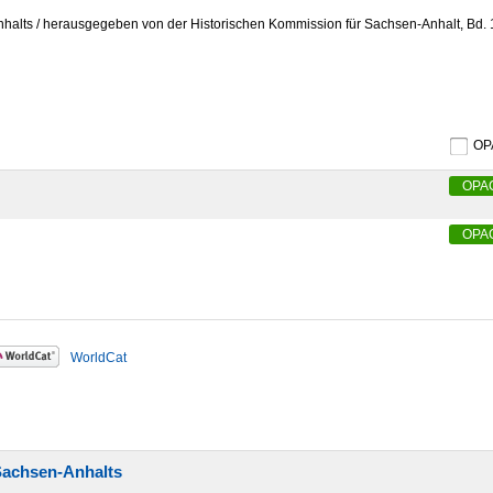
alts / herausgegeben von der Historischen Kommission für Sachsen-Anhalt, Bd.
O
OPA
OPA
WorldCat
Sachsen-Anhalts