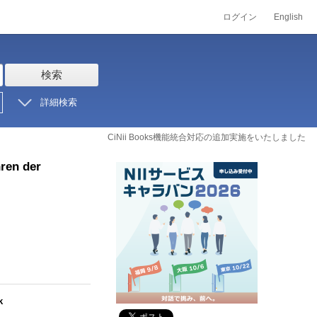
ログイン
English
検索
詳細検索
CiNii Books機能統合対応の追加実施をいたしました
hren der
k