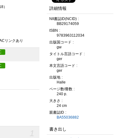
 18）
詳細情報
NII書誌ID(NCID)
BB29174059
ISBN
9783963112034
PACリンクあり
出版国コード
gw
C
タイトル言語コード
ger
本文言語コード
C
ger
出版地
Halle
ページ数/冊数
240 p.
大きさ
24 cm
親書誌ID
BA55036882
書き出し
1